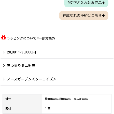
9文字名入れ対象商品
在庫切れの予約はこちら
ラッピングについて *一部対象外
20,001〜30,000円
三つ折りミニ財布
ノースガーデン＜ターコイズ＞
外寸
横101mm×縦84mm 厚み35mm
素材
牛革