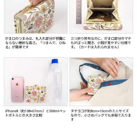
がま口のつまみは、札入れ部分が邪魔に
三つ折り財布なのに、がま口部分のマチ
ならない絶妙な高さ。「つまんで、ひね
もがばっと開き、小銭が見やすい仕様で
る」が簡単です
す。（カードは入れられません）
iPhone8（約138×67mm）と500mlペッ
タテヨコが約8cm×10cmのミニサイズ
トボトルとの大きさ比較
なので、小さめバッグでも余裕で入りま
す