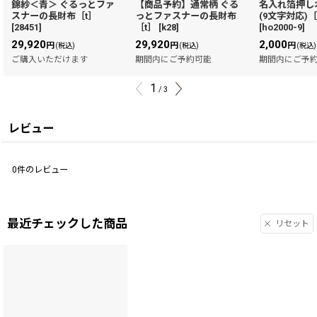
錦紗＜青＞ ぐるっとファ
【商品予約】通常柄 ぐる
名入れ箔押し
スナーの長財布［t］
っとファスナーの長財布
(9文字対応)［
[
28451
]
［t］
[
k28
]
[
ho2000-9
]
29,920
29,920
2,000
円
円
円
(税込)
(税込)
(税込)
ご購入いただけます
期間内にご予約可能
期間内にご予
1
/
3
レビュー
0
件のレビュー
最近チェックした商品
リセット