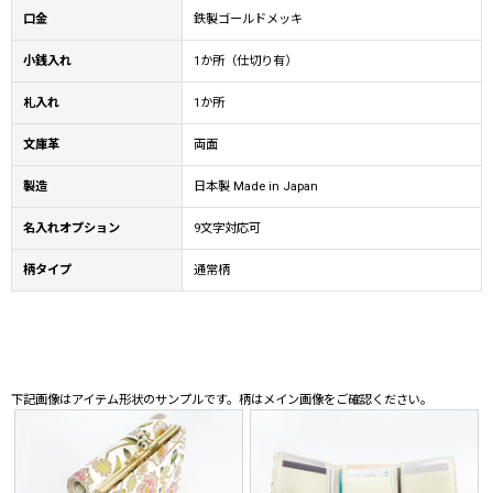
口金
鉄製ゴールドメッキ
小銭入れ
1か所（仕切り有）
札入れ
1か所
文庫革
両面
製造
日本製 Made in Japan
名入れオプション
9文字対応可
柄タイプ
通常柄
下記画像はアイテム形状のサンプルです。柄はメイン画像をご確認ください。