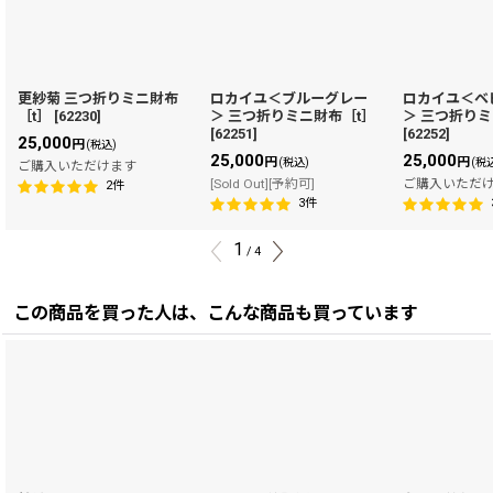
更紗菊 三つ折りミニ財布
ロカイユ＜ブルーグレー
ロカイユ＜ベ
［t］
[
62230
]
＞ 三つ折りミニ財布［t］
＞ 三つ折りミ
[
62251
]
[
62252
]
25,000
円
(税込)
25,000
25,000
円
円
(税込)
(税
ご購入いただけます
[Sold Out][予約可]
ご購入いただ
2
件
3
件
1
/
4
この商品を買った人は、こんな商品も買っています