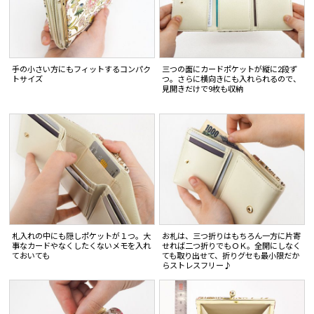
手の小さい方にもフィットするコンパク
三つの面にカードポケットが縦に2段ず
トサイズ
つ。さらに横向きにも入れられるので、
見開きだけで9枚も収納
札入れの中にも隠しポケットが１つ。大
お札は、三つ折りはもちろん一方に片寄
事なカードやなくしたくないメモを入れ
せれば二つ折りでもＯＫ。全開にしなく
ておいても
ても取り出せて、折りグセも最小限だか
らストレスフリー♪