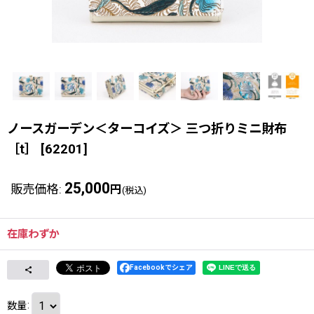
ノースガーデン＜ターコイズ＞ 三つ折りミニ財布
［t］
[
62201
]
25,000
販売価格
:
円
(税込)
在庫わずか
Facebookでシェア
数量
: