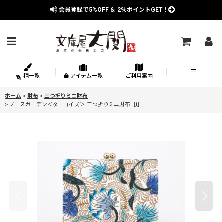
会員登録で
5%OFF
＆
2％
ポイントGET！
柄一覧
アイテム一覧
ご利用案内
ホーム
>
財布
>
三つ折りミニ財布
>
ノースガーデン＜ターコイズ＞ 三つ折りミニ財布［t］