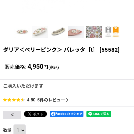
ダリア＜ベリーピンク＞ バレッタ［t］
[
55582
]
4,950
販売価格
:
円
(税込)
ご購入いただけます
5
件のレビュー
4.80
Facebookでシェア
数量
: