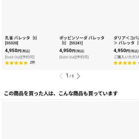
孔雀 バレッタ［t］
ポッピンソーダ バレッタ
ダリア＜コバ
[
55320
]
［t］
[
55241
]
＞ バレッタ［
4,950
4,950
4,950
円
円
円
(税込)
(税込)
(税込)
[Sold Out][予約可]
[Sold Out][予約可]
ご購入いただ
2
件
1
/
5
この商品を買った人は、こんな商品も買っています