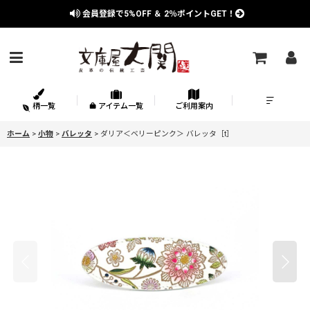
会員登録で
5%OFF
＆
2％
ポイントGET！
柄一覧
アイテム一覧
ご利用案内
ホーム
>
小物
>
バレッタ
>
ダリア＜ベリーピンク＞ バレッタ［t］