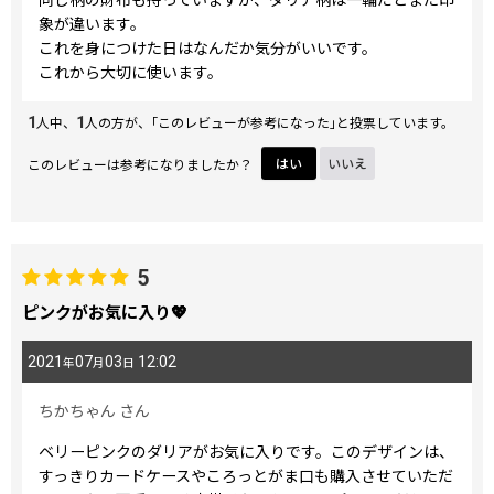
象が違います。
これを身につけた日はなんだか気分がいいです。
これから大切に使います。
1
1
人中、
人の方が、｢このレビューが参考になった｣と投票しています。
このレビューは参考になりましたか？
はい
いいえ
5
ピンクがお気に入り💖
2021
07
03
12:02
年
月
日
ちかちゃん
さん
ベリーピンクのダリアがお気に入りです。このデザインは、
すっきりカードケースやころっとがま口も購入させていただ