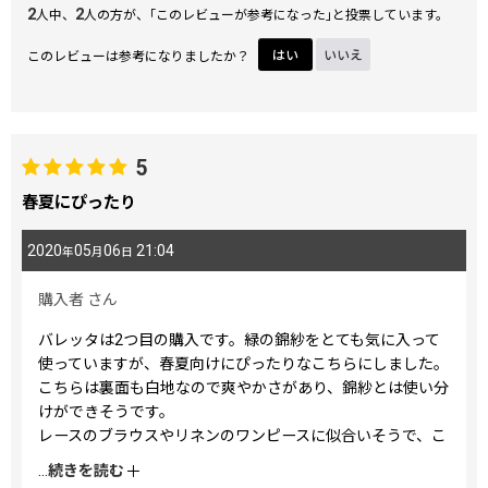
2
2
人中、
人の方が、｢このレビューが参考になった｣と投票しています。
このレビューは参考になりましたか？
はい
いいえ
5
春夏にぴったり
2020
05
06
21:04
年
月
日
購入者
さん
バレッタは2つ目の購入です。緑の錦紗をとても気に入って
使っていますが、春夏向けにぴったりなこちらにしました。
こちらは裏面も白地なので爽やかさがあり、錦紗とは使い分
けができそうです。
レースのブラウスやリネンのワンピースに似合いそうで、こ
れから大活躍しそうです。
...
続きを読む