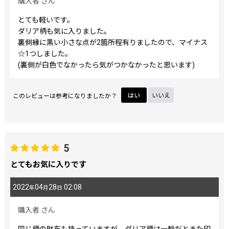
購入者
さん
とても軽いです。
ダリア柄も気に入りました。
裏側縁に黒い小さな点が2箇所程有りましたので、マイナス
☆1つしました。
(裏側が白色でなかったら気がつかなかったと思います)
このレビューは参考になりましたか？
はい
いいえ
5
とてもお気に入りです
2022
04
28
02:08
年
月
日
購入者
さん
同じ柄の財布も持っていますが、ダリア柄は一輪だとまた印