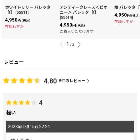
ホワイトリリー バレッタ
アンティークレース＜ピオ
椿 バレッタ［
［t］
[
55511
]
ニー＞ バレッタ［t］
4,950
円
(税込)
[
55614
]
4,950
円
(税込)
在庫わずか
4,950
円
(税込)
在庫わずか
ご購入いただけます
1
/
3
レビュー
4.80
5
件のレビュー
4
軽い
2023
07
15
22:24
年
月
日