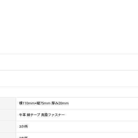
横110mm×縦75mm 厚み20mm
牛革 綿テープ 真鍮ファスナー
3か所