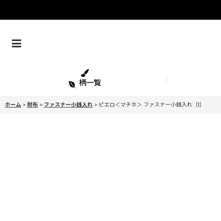
柄一覧
ホーム
>
財布
>
ファスナー小銭入れ
>
ピエロ＜マチネ＞ ファスナー小銭入れ［t］