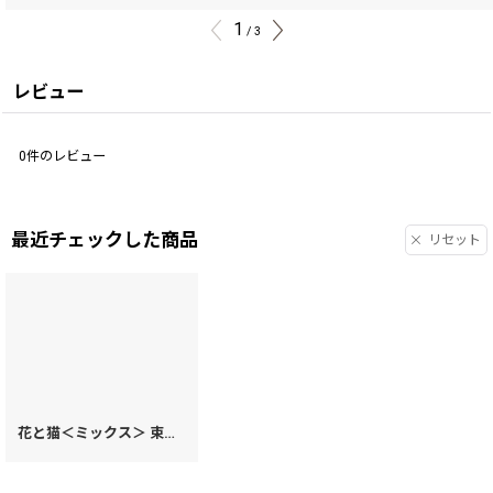
1
/
3
レビュー
0
件のレビュー
最近チェックした商品
リセット
花と猫＜ミックス＞ 束入れ［t］
[
74270
]