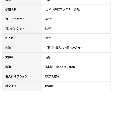
小銭入れ
1ヵ所（直線ファスナー開閉）
カードポケット
6か所
ロングポケット
3か所
札入れ
1か所
内装
牛革（小銭入れ内部のみ合皮）
文庫革
両面
製造
日本製 Made in Japan
名入れオプション
9文字対応可
柄タイプ
通常柄