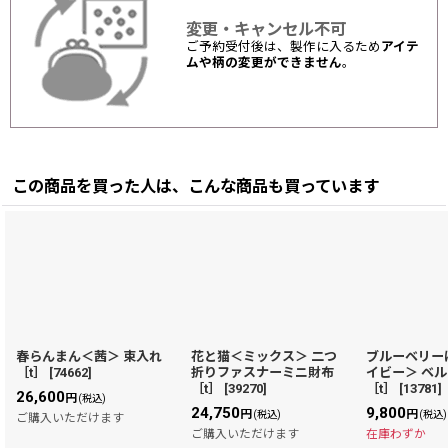
変更・キャンセル不可
ご予約受付後は、製作に入るため
アイテ
ムや柄の変更ができません
。
この商品を買った人は、こんな商品も買っています
春らんまん＜茜＞ 束入れ
花と猫＜ミックス＞ 二つ
ブルーベリー
［t］
[
74662
]
折りファスナーミニ財布
イビー＞ ベ
［t］
[
39270
]
［t］
[
13781
]
26,600
円
(税込)
24,750
9,800
円
円
(税込)
(税込)
ご購入いただけます
ご購入いただけます
在庫わずか