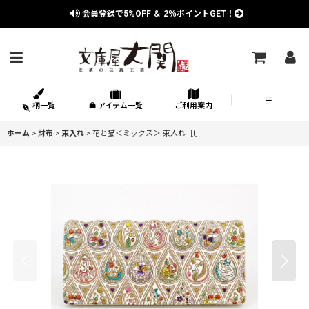
会員登録で
5%OFF
＆
2％
ポイントGET！
柄一覧
アイテム一覧
ご利用案内
ホーム
>
財布
>
束入れ
>
花と猫＜ミックス＞ 束入れ［t］