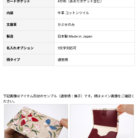
カードポケット
4か所（あおりポケット含む）
内装
牛革 コットンツイル
文庫革
かぶせのみ
製造
日本製 Made in Japan
名入れオプション
9文字対応可
柄タイプ
通常柄
下記画像はアイテム形状のサンプル（通常柄：撫子）です。柄はメイン画像をご確認く
ださい。