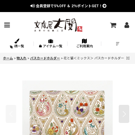
会員登録で
5%OFF
＆
2％
ポイントGET！
柄一覧
アイテム一覧
ご利用案内
ホーム
>
物入れ
>
パスカードホルダー
>
花と猫＜ミックス＞ パスカードホルダー［t］