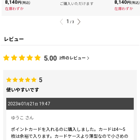
8,140
8,140
円
円
(税込)
(税込)
ご購入いただけます
在庫わずか
在庫わずか
1
/
3
レビュー
5.00
2
件のレビュー
5
使いやすいです
2023
01
21
19:47
年
月
日
ゆうこ
さん
ポイントカードを入れるのに購入しました。カードは4〜5
枚は余裕で入ります。カードケースより薄型なので小さめの