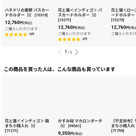
ハチドリの憂鬱 パスカー
花と猫＜インディゴ＞ パ
花と猫＜ロー
ドホルダー［t］
[
15310
]
スカードホルダー［t］
ードホルダー
[
15271
]
[
15272
]
12,760
円
(税込)
12,760
12,760
円
円
(税込)
(税
ご購入いただけます
ご購入いただけます
ご購入いただ
4
件
4
件
1
/
2
この商品を買った人は、こんな商品も買っています
花と猫＜インディゴ＞ 箱
かすみ桜 マカロンポーチ
【干支財布】
まち小銭入れ［t］
［t］
[
99561
]
まち小銭入れ
[
71271
]
[
71799
]
9,350
円
(税込)