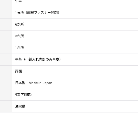
牛革
1ヵ所（直線ファスナー開閉）
6か所
3か所
1か所
牛革（小銭入れ内部のみ合皮）
両面
日本製 Made in Japan
9文字対応可
通常柄