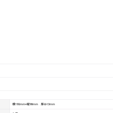
横190mm×縦98mm 厚み13mm