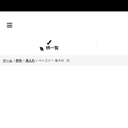
柄一覧
ホーム
>
財布
>
束入れ
>
ペイズリー 束入れ［t］