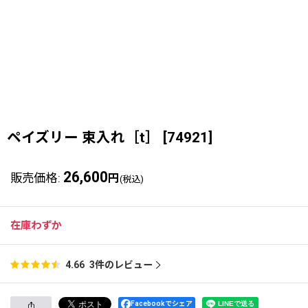
ペイズリー 束入れ［t］
[
74921
]
26,600
販売価格
:
円
(税込)
在庫わずか
3
件のレビュー
4.66
Facebookでシェア