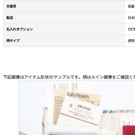
文庫革
両面
製造
日本製
名入れオプション
9文
柄タイプ
通常
下記画像はアイテム形状のサンプルです。柄はメイン画像をご確認く