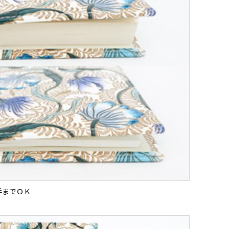
手までＯＫ