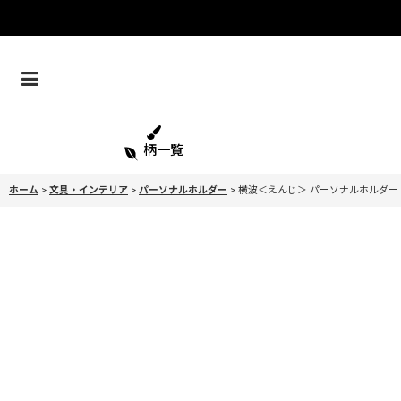
柄一覧
ホーム
>
文具・インテリア
>
パーソナルホルダー
>
横波＜えんじ＞ パーソナルホルダー