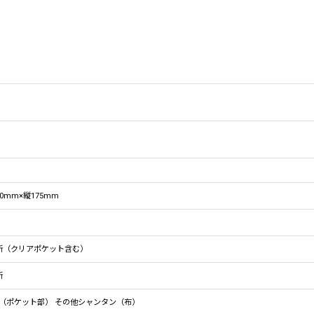
20mm×縦175mm
所（クリアポケット含む）
所
（ポケット部） その他シャンタン（布）