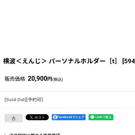
横波＜えんじ＞ パーソナルホルダー［t］
[
594
20,900
販売価格
:
円
(税込)
[Sold Out][予約可]
Facebookでシェア