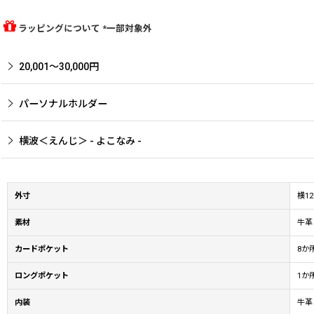
ラッピングについて *一部対象外
20,001〜30,000円
パーソナルホルダー
横波＜えんじ＞ - よこなみ -
外寸
横1
素材
牛革
カードポケット
8か
ロングポケット
1か
内装
牛革