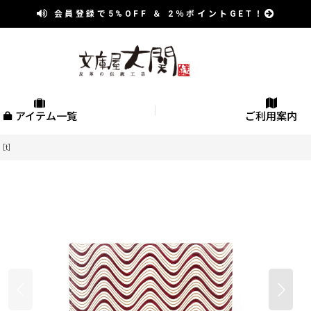
会員登録で
5%OFF
＆
2％
ポイントGET！
アイテム一覧
ご利用案内
［t］