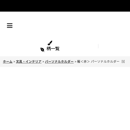
柄一覧
ホーム
>
文具・インテリア
>
パーソナルホルダー
>
雁＜赤＞ パーソナルホルダー［t］