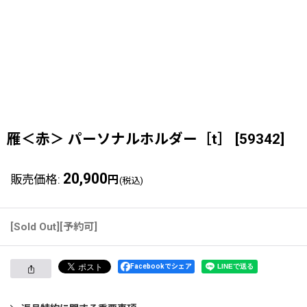
雁＜赤＞ パーソナルホルダー［t］
[
59342
]
20,900
販売価格
:
円
(税込)
[Sold Out][予約可]
Facebookでシェア