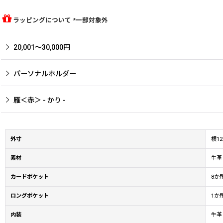
ラッピングについて *一部対象外
20,001〜30,000円
パーソナルホルダー
雁＜赤＞ - かり -
外寸
横1
素材
牛革
カードポケット
8か
ロングポケット
1か
内装
牛革