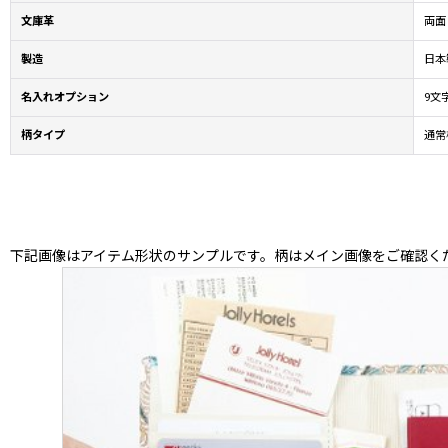
文庫革
両面
製造
日本製
名入れオプション
9文
柄タイプ
通常
下記画像はアイテム形状のサンプルです。柄はメイン画像をご確認く