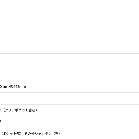
20mm×縦175mm
所（クリアポケット含む）
所
（ポケット部） その他シャンタン（布）