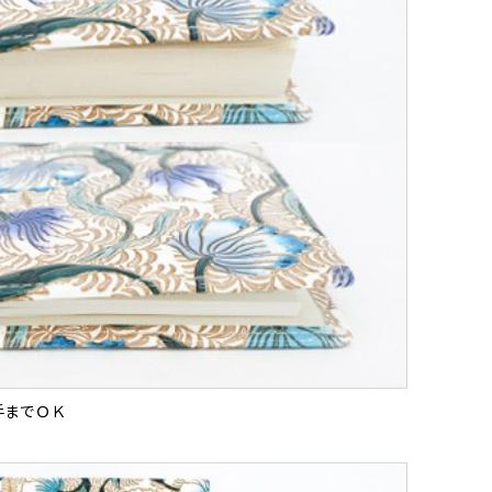
手までＯＫ