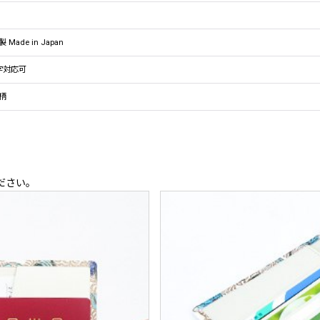
 Made in Japan
字対応可
柄
ださい。