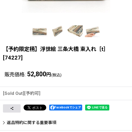
【予約限定柄】浮世絵 三条大橋 束入れ［t］
[
74227
]
52,800
販売価格
:
円
(税込)
[Sold Out][予約可]
Facebookでシェア
返品特約に関する重要事項