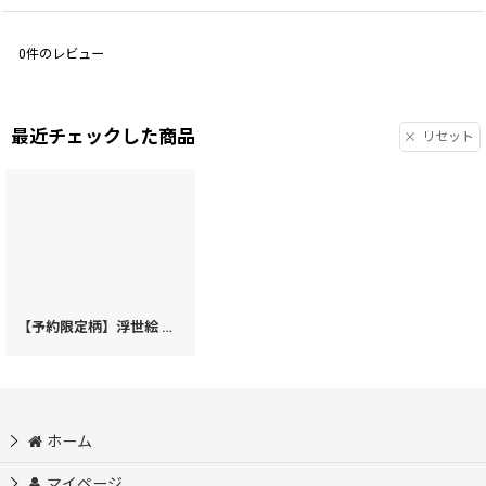
0
件のレビュー
最近チェックした商品
リセット
【予約限定柄】浮世絵 三条大橋 束入れ［t］
[
74227
]
ホーム
マイページ