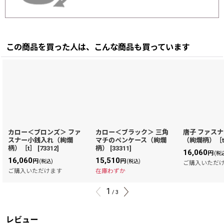
この商品を買った人は、こんな商品も買っています
カロー＜ブロンズ＞ ファ
カロー＜ブラック＞ 三角
唐子 ファス
スナー小銭入れ（絢爛
マチのペンケース（絢爛
（絢爛柄）［
柄）［t］
[
73312
]
柄）
[
33311
]
16,060
円
(税
16,060
15,510
円
円
(税込)
(税込)
ご購入いただ
ご購入いただけます
在庫わずか
1
/
3
レビュー