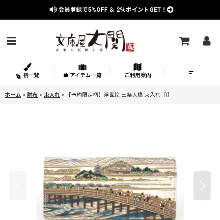
会員登録で
5%OFF
＆
2％
ポイントGET！
柄一覧
アイテム一覧
ご利用案内
ホーム
>
財布
>
束入れ
>
【予約限定柄】浮世絵 三条大橋 束入れ［t］