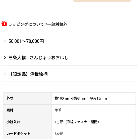
ラッピングについて *一部対象外
50,001〜70,000円
三条大橋 - さんじょうおおはし -
【限定品】浮世絵柄
外寸
横190mm×縦98mm 厚み13mm
素材
牛革
小銭入れ
1ヵ所（直線ファスナー開閉）
カードポケット
6か所