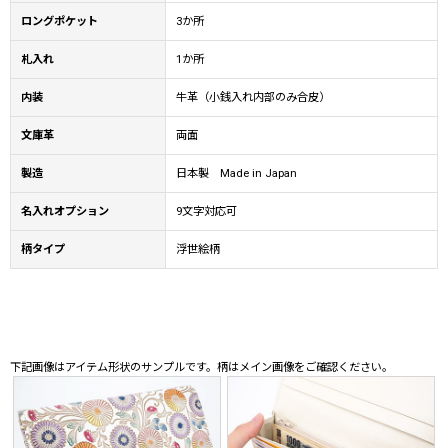
ロングポケット
3か所
札入れ
1か所
内装
牛革（小銭入れ内部のみ合皮）
文庫革
両面
製造
日本製 Made in Japan
名入れオプション
9文字対応可
柄タイプ
浮世絵柄
下記画像はアイテム形状のサンプルです。柄はメイン画像をご確認ください。