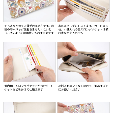
すっきりと持てる薄手の長財布です。和
お札は折らずにしまえます。カードは６
装の時やバッグを膨らませたくないと
枚。小銭入れの奥のロングポケットは領
き、柄によっては男性にもおすすめです
収書などを入れても
蓋内側にもロングポケットが2か所、チ
小銭入れはマチなしなので、溜めすぎず
ケットなどを分けて仕舞えます
にお使いください