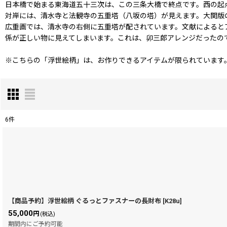
日本橋で始まる東海道五十三次は、この三条大橋で終点です。西の起
対岸には、清水寺と法観寺の五重塔（八坂の塔）が見えます。大関版
広重画では、清水寺の右側に五重塔が配されています。文献によると
係が正しい物に見えてしまいます。これは、卯三郎アレンジだったの
※こちらの「浮世絵柄」は、お作りできるアイテムが限られています
6
件
表示数
:
在庫あり
並び順
:
【商品予約】浮世絵柄 ぐるっとファスナーの長財布
[
K28u
]
55,000
円
(税込)
期間内にご予約可能