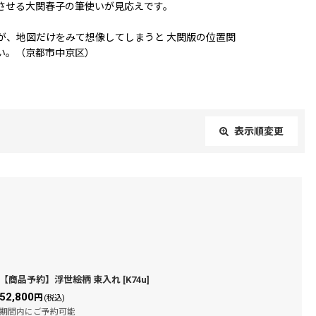
させる大関春子の筆使いが見応えです。
が、地図だけをみて想像してしまうと 大関版の位置関
い。（京都市中京区）
表示順変更
閉じる
【商品予約】浮世絵柄 束入れ
[
K74u
]
52,800
円
(税込)
期間内にご予約可能