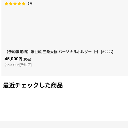
3
件
【予約限定柄】浮世絵 三条大橋 パーソナルホルダー［t］
[
59227
]
45,000
円
(税込)
[Sold Out][予約可]
最近チェックした商品