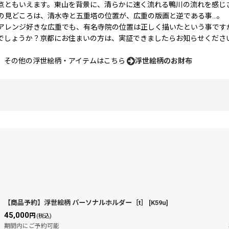
点ともいえます。東山を背景に、清らかに速く流れる鴨川の流れを感じ
の見どころは、清水寺と五重塔の位置が、広重の版画と逆である事…。
アレンジ好きな広重でも、有名寺院の位置は正しく描いたという事です
でしょうか？京都にお住まいの方は、実証できましたらお知らせくださ
。その他の浮世絵柄・アイテムはこちら
浮世絵柄のお財布
【商品予約】浮世絵柄 パーソナルホルダー［t］
[
K59u
]
45,000
円
(税込)
絞り込む
期間内にご予約可能