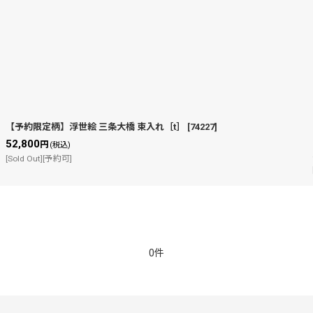
【予約限定柄】浮世絵 三条大橋 束入れ［t］
[
74227
]
52,800
円
(税込)
[Sold Out][予約可]
0件