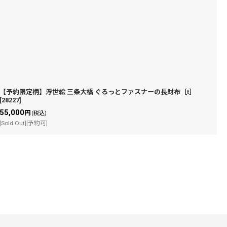
【予約限定柄】浮世絵 三条大橋 ぐるっとファスナーの長財布［t］
[
28227
]
55,000
円
(税込)
[Sold Out][予約可]