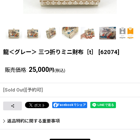
龍＜グレー＞ 三つ折りミニ財布［t］
[
62074
]
25,000
販売価格
:
円
(税込)
[Sold Out][予約可]
Facebookでシェア
返品特約に関する重要事項