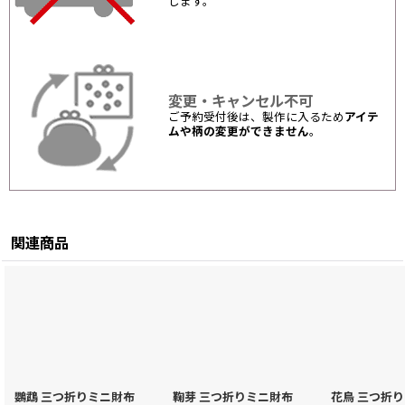
します。
変更・キャンセル不可
ご予約受付後は、製作に入るため
アイテ
ムや柄の変更ができません
。
関連商品
鸚鵡 三つ折りミニ財布
鞠芽 三つ折りミニ財布
花鳥 三つ折