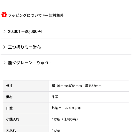
ラッピングについて *一部対象外
20,001〜30,000円
三つ折りミニ財布
龍＜グレー＞ - りゅう -
外寸
横101mm×縦84mm 厚み35mm
素材
牛革
口金
鉄製ゴールドメッキ
小銭入れ
1か所（仕切り有）
札入れ
1か所