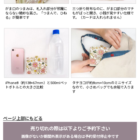
がま口のつまみは、札入れ部分が邪魔に
三つ折り財布なのに、がま口部分のマチ
ならない絶妙な高さ。「つまんで、ひね
もがばっと開き、小銭が見やすい仕様で
る」が簡単です
す。（カードは入れられません）
iPhone8（約138×67mm）と500mlペッ
タテヨコが約8cm×10cmのミニサイズ
トボトルとの大きさ比較
なので、小さめバッグでも余裕で入りま
す
ページ上部にもどる
売り切れの際は以下よりご予約下さい
画像がないか期間外表示がある場合は予約受付停止中です