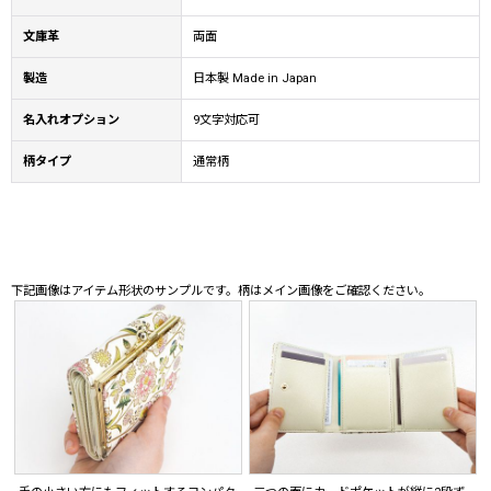
文庫革
両面
製造
日本製 Made in Japan
名入れオプション
9文字対応可
柄タイプ
通常柄
下記画像はアイテム形状のサンプルです。柄はメイン画像をご確認ください。