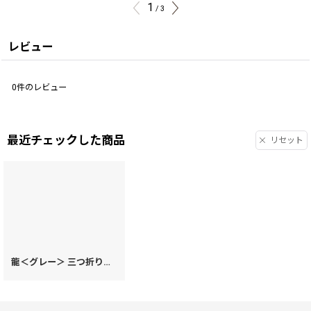
1
/
3
レビュー
0
件のレビュー
最近チェックした商品
リセット
龍＜グレー＞ 三つ折りミニ財布［t］
[
62074
]