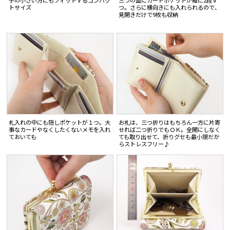
手の小さい方にもフィットするコンパク
三つの面にカードポケットが縦に2段ず
トサイズ
つ。さらに横向きにも入れられるので、
見開きだけで9枚も収納
札入れの中にも隠しポケットが１つ。大
お札は、三つ折りはもちろん一方に片寄
事なカードやなくしたくないメモを入れ
せれば二つ折りでもＯＫ。全開にしなく
ておいても
ても取り出せて、折りグセも最小限だか
らストレスフリー♪