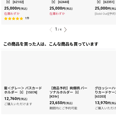
［t］
[
62102
]
［t］
[
62440
]
［t］
[
62351
]
25,000
25,000
25,000
円
円
円
(税込)
(税込)
(税
在庫わずか
在庫わずか
[Sold Out][予
1
件
1
/
4
この商品を買った人は、こんな商品も買っています
龍＜グレー＞ パスカード
【商品予約】絢爛柄 パー
グロッシーハ
ホルダー［t］
[
15074
]
ソナルホルダー［t］
りカードケー
[
K59r
]
[
63203
]
12,760
円
(税込)
23,650
13,970
円
円
(税込)
(税
ご購入いただけます
期間内にご予約可能
ご購入いただ