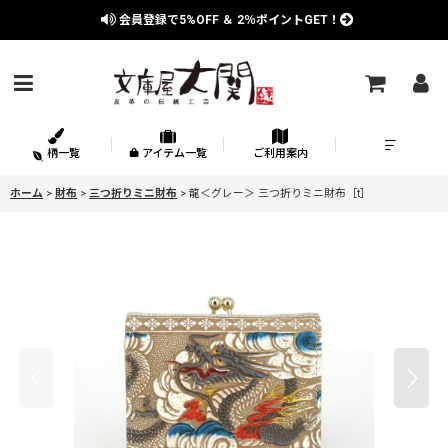
会員登録で
5%OFF
＆
2％
ポイントGET！
柄一覧
アイテム一覧
ご利用案内
ホーム
>
財布
>
三つ折りミニ財布
>
龍＜グレー＞ 三つ折りミニ財布［t］