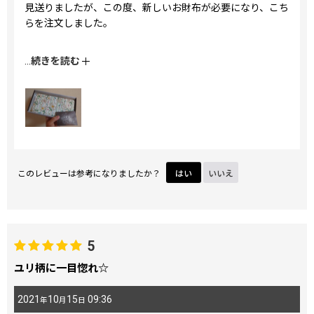
見送りましたが、この度、新しいお財布が必要になり、こち
らを注文しました。
写真だけ見ると全面が白っぽくシンプルすぎるように感じま
...
続きを読む
すが、実物は背景の淡いグリーンとブルーが綺麗なのと、百
合の花のホワイトパールが角度によってキラキラ光るのがと
ても素敵です。
箱から開けた瞬間に、この柄を選んでよかった！！という気
持ちでいっぱいになりました。
ぐるっとファスナーの長財布自体は2つ目で、また、母も別
このレビューは参考になりましたか？
はい
いいえ
の柄(桜散らし)を使用中ですが、丈夫で使いやすいだけでな
く、革もファスナーも不思議と汚れない(汚れが目立たな
い？)ため、長期間の使用が可能です。
前回同様、こちらの柄も大事にします！
5
ユリ柄に一目惚れ☆
2021
10
15
09:36
年
月
日