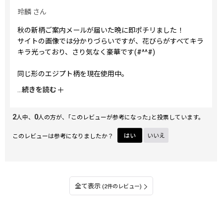
玲麟
さん
秋の新柄ご案内メールが届いた晩に即ポチリました！
サイトの画像では分かりづらいですが、花びらがすべてキラ
キラ光っており、さり気なく豪華です(#^^#)
同じ形のエジプト柄を現在使用中。
外ファスナーの取っ手が皮製の旧タイプなので、数年使って
...
続きを読む
だいぶくたびれてきました（たまに飼い猫にも噛まれる
(笑)）。
2
0
新タイプは金属製、丈夫で良いですね。
人中、
人の方が、｢このレビューが参考になった｣と投票しています。
このレビューは参考になりましたか？
はい
いいえ
今のエジプト柄も気に入ってるから、ユリ柄はしばらく観賞
用かな〜。
全て表示
(2件のレビュー)