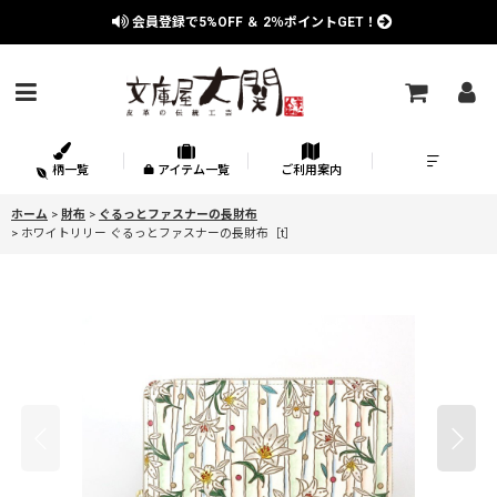
会員登録で
5%OFF
＆
2％
ポイントGET！
柄一覧
アイテム一覧
ご利用案内
ホーム
>
財布
>
ぐるっとファスナーの長財布
>
ホワイトリリー ぐるっとファスナーの長財布［t］