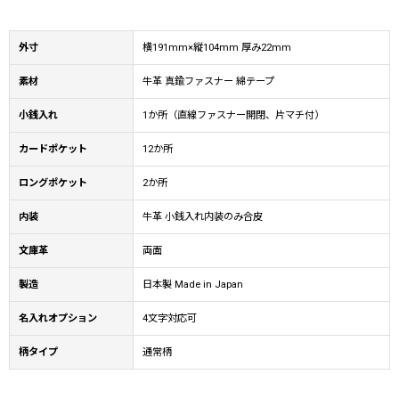
外寸
横191mm×縦104mm 厚み22mm
素材
牛革 真鍮ファスナー 綿テープ
小銭入れ
1か所（直線ファスナー開閉、片マチ付）
カードポケット
12か所
ロングポケット
2か所
内装
牛革 小銭入れ内装のみ合皮
文庫革
両面
製造
日本製 Made in Japan
名入れオプション
4文字対応可
柄タイプ
通常柄