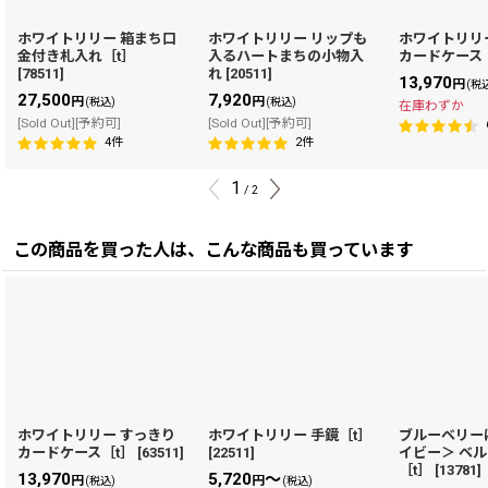
ホワイトリリー 箱まち口
ホワイトリリー リップも
ホワイトリリ
金付き札入れ［t］
入るハートまちの小物入
カードケース
[
78511
]
れ
[
20511
]
13,970
円
(税
27,500
7,920
円
円
(税込)
(税込)
在庫わずか
[Sold Out][予約可]
[Sold Out][予約可]
4
件
2
件
1
/
2
この商品を買った人は、こんな商品も買っています
ホワイトリリー すっきり
ホワイトリリー 手鏡［t］
ブルーベリー
カードケース［t］
[
63511
]
[
22511
]
イビー＞ ベ
［t］
[
13781
]
13,970
5,720
～
円
円
(税込)
(税込)