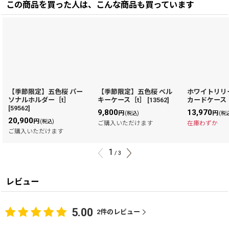
この商品を買った人は、こんな商品も買っています
【季節限定】五色桜 パー
【季節限定】五色桜 ベル
ホワイトリリ
ソナルホルダー［t］
キーケース［t］
[
13562
]
カードケース
[
59562
]
9,800
13,970
円
円
(税込)
(税
20,900
円
(税込)
ご購入いただけます
在庫わずか
ご購入いただけます
1
/
3
レビュー
5.00
2
件のレビュー