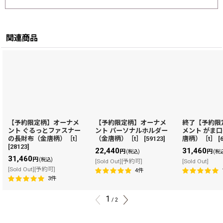
関連商品
【予約限定柄】オーナメ
【予約限定柄】オーナメ
終了【予約限
ント ぐるっとファスナー
ント パーソナルホルダー
メント がま
の長財布（金唐柄）［t］
（金唐柄）［t］
[
59123
]
唐柄）［t］
[
[
28123
]
22,440
31,460
円
円
(税込)
(税
31,460
円
(税込)
[Sold Out][予約可]
[Sold Out]
[Sold Out][予約可]
4
件
3
件
1
/
2