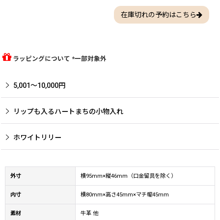
在庫切れの予約はこちら
ラッピングについて *一部対象外
5,001〜10,000円
リップも入るハートまちの小物入れ
ホワイトリリー
外寸
横95mm×縦46mm（口金留具を除く）
内寸
横80mm×高さ45mm×マチ幅45mm
素材
牛革 他