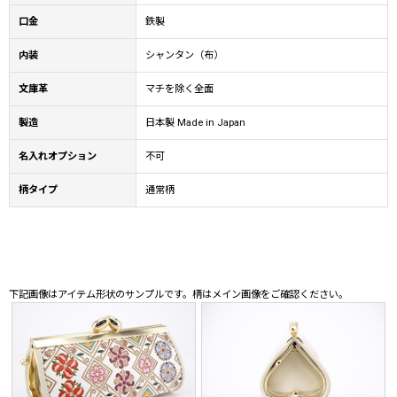
口金
鉄製
内装
シャンタン（布）
文庫革
マチを除く全面
製造
日本製 Made in Japan
名入れオプション
不可
柄タイプ
通常柄
下記画像はアイテム形状のサンプルです。柄はメイン画像をご確認ください。