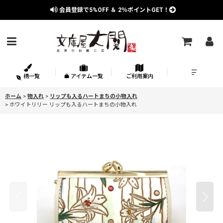
会員登録で
5%OFF
＆
2％
ポイントGET！
柄一覧
アイテム一覧
ご利用案内
ホーム
>
物入れ
>
リップも入るハートまちの小物入れ
>
ホワイトリリー リップも入るハートまちの小物入れ