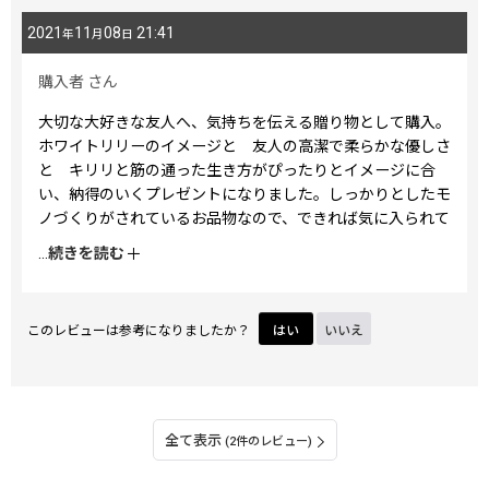
2021
11
08
21:41
年
月
日
購入者
さん
大切な大好きな友人へ、気持ちを伝える贈り物として購入。
ホワイトリリーのイメージと 友人の高潔で柔らかな優しさ
と キリリと筋の通った生き方がぴったりとイメージに合
い、納得のいくプレゼントになりました。しっかりとしたモ
ノづくりがされているお品物なので、できれば気に入られて
長く友人の傍らで活躍してくれますように…
...
続きを読む
このレビューは参考になりましたか？
はい
いいえ
全て表示
(2件のレビュー)