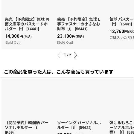
完売 【予約限定】気球 両
完売 【予約限定】気球 L
気球 パスカ
面文庫革のパスカードホ
字ファスナーの小さなお
［t］
[
15441
]
ルダー［t］
[
14441
]
財布［t］
[
56441
]
12,760
円
(税
14,300
23,100
円
円
(税込)
(税込)
ご購入いただ
[Sold Out]
[Sold Out]
1
/
2
この商品を買った人は、こんな商品も買っています
【商品予約】絢爛柄 パー
ソーイング パーソナルホ
弾けるもろこ
ソナルホルダー［t］
ルダー［t］
[
59622
]
ーソナルホル
[
K59r
]
柄）［t］
[
59