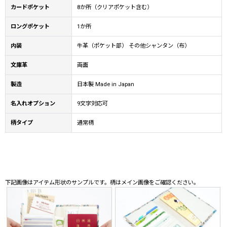
カードポケット
8か所（クリアポケット含む）
ロングポケット
1か所
内装
牛革（ポケット部） その他シャンタン（布）
文庫革
両面
製造
日本製 Made in Japan
名入れオプション
9文字対応可
柄タイプ
通常柄
下記画像はアイテム形状のサンプルです。柄はメイン画像をご確認ください。