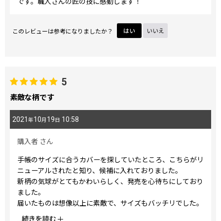
です。職人さんの匠の技に感動します！
このレビューは参考になりましたか？
はい
いいえ
5
素敵な柄です
2021
10
19
10:58
年
月
日
購入者
さん
手帳のサイズに合うカバーを探していたところ、こちらがリ
ニューアルされたと知り、候補に入れておりました。
新柄の気球がとてもかわいらしく、発売を心待ちにしており
ました。
届いたものは想像以上に素敵で、サイズもバッチリでした。
来年から使う予定なのでとても楽しみです。
...
続きを読む