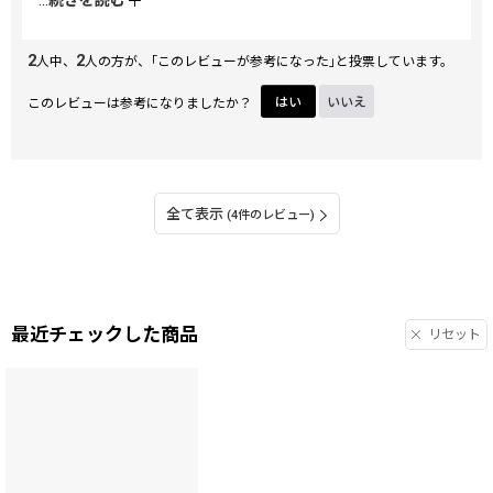
病院に行く以外でも持ち歩きたいかわいさです。
ただ、宅急便コンパクトでの発送であれば送料を安くしてほ
2
2
しいです。
人中、
人の方が、｢このレビューが参考になった｣と投票しています。
その他は満点でした！！
このレビューは参考になりましたか？
はい
いいえ
全て表示
(4件のレビュー)
最近チェックした商品
リセット