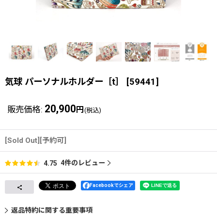
気球 パーソナルホルダー［t］
[
59441
]
20,900
販売価格
:
円
(税込)
[Sold Out][予約可]
4
件のレビュー
4.75
Facebookでシェア
返品特約に関する重要事項