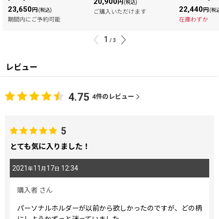
20,900
円
(税込)
23,650
22,440
円
円
(税込)
(税
ご購入いただけます
期間内にご予約可能
在庫わずか
1
/
3
レビュー
4.75
4
件のレビュー
5
とても気に入りました！
2021
11
17
12:34
年
月
日
購入者
さん
パーソナルホルダーが以前から欲しかったのですが、どの柄
にしようかずっと迷っていました。