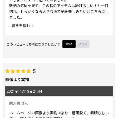
新柄の気球を見て、この柄のアイテムは絶対欲しい！と一目
惚れ。せっかくなら大きな面で柄を楽しみたいとこちらにし
ました。
実物は良い意味で色がくすんでいてちょっと渋め、大人可愛
...
続きを読む
いという感じでとても気に入りました！
パッと色鮮やかな色はちょっと気が引けるけど、可愛らしさ
は欲しい、という気分に合いそうです。
このレビューは参考になりましたか？
はい
いいえ
気球の模様も色々あって細かいし、鳥や風船がちょこちょこ
いるのも可愛い。浮かぶお城も某天空の城を思わせてツボで
す。
パーソナルホルダーは使い道が色々あるので、診察券やお薬
手帳などをまとめる通院セット用にするつもりでしたが、せ
5
っかくなので他の用途でも検討してみようと思います。
画像より実物
2021
11
13
21:44
年
月
日
購入者
さん
ホームページの画像より実物はより一層可愛く、素晴らしい