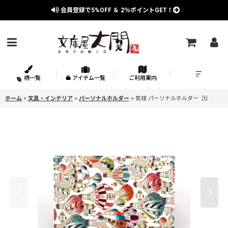
会員登録で
5%OFF
＆
2％
ポイントGET！
柄一覧
アイテム一覧
ご利用案内
ホーム
>
文具・インテリア
>
パーソナルホルダー
>
気球 パーソナルホルダー［t］