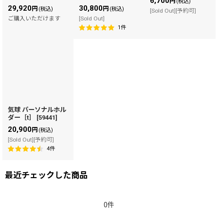
6,700
円
(税込)
29,920
30,800
円
円
(税込)
(税込)
[Sold Out][予約可]
ご購入いただけます
[Sold Out]
1
件
気球 パーソナルホル
ダー［t］
[
59441
]
20,900
円
(税込)
[Sold Out][予約可]
4
件
最近チェックした商品
0件