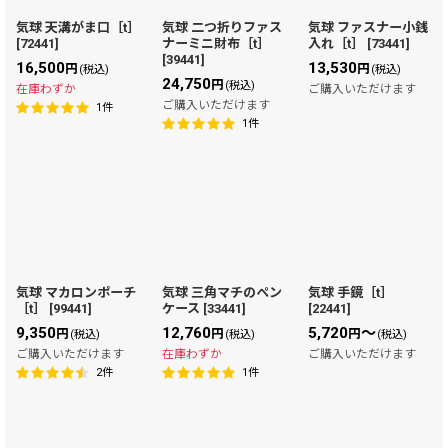
気球 天溝がま口［t］
気球 二つ折りファス
気球 ファスナー小銭
[
72441
]
ナーミニ財布［t］
入れ［t］
[
73441
]
絞り込む
[
39441
]
16,500
13,530
円
円
(税込)
(税込)
24,750
円
(税込)
在庫わずか
ご購入いただけます
ご購入いただけます
1
件
1
件
気球 マカロンポーチ
気球 三角マチのペン
気球 手鏡［t］
［t］
[
99441
]
ケース
[
33441
]
[
22441
]
9,350
12,760
5,720
～
円
円
円
(税込)
(税込)
(税込)
ご購入いただけます
在庫わずか
ご購入いただけます
2
件
1
件