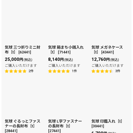
気球 三つ折りミニ財
気球 箱まち小銭入れ
気球 メガネケース
布［t］
[
62441
]
［t］
[
71441
]
［t］
[
43441
]
25,000
8,140
12,760
円
円
円
(税込)
(税込)
(税込)
ご購入いただけます
ご購入いただけます
ご購入いただけます
2
件
1
件
3
件
気球 ぐるっとファス
気球 L字ファスナー
気球 印鑑入れ［t］
ナーの長財布［t］
の長財布［t］
[
30441
]
[
28441
]
[
27441
]