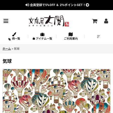
会員登録で
5%OFF
＆
2％
ポイントGET！
柄一覧
アイテム一覧
ご利用案内
ホーム
>
気球
気球