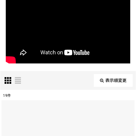
表示順変更
閉じる
19
件
表示数
:
在庫あり
並び順
: