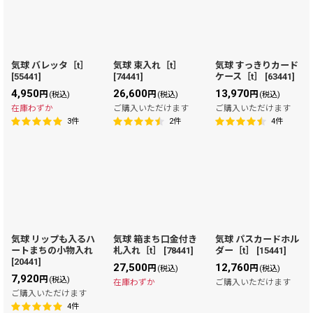
気球 バレッタ［t］
気球 束入れ［t］
気球 すっきりカード
[
55441
]
[
74441
]
ケース［t］
[
63441
]
4,950
26,600
13,970
円
円
円
(税込)
(税込)
(税込)
在庫わずか
ご購入いただけます
ご購入いただけます
3
件
2
件
4
件
気球 リップも入るハ
気球 箱まち口金付き
気球 パスカードホル
ートまちの小物入れ
札入れ［t］
[
78441
]
ダー［t］
[
15441
]
[
20441
]
27,500
12,760
円
円
(税込)
(税込)
7,920
円
(税込)
在庫わずか
ご購入いただけます
ご購入いただけます
4
件