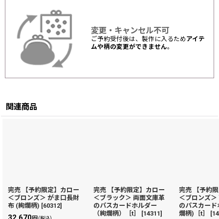
変更・キャンセル不可
ご予約受付後は、製作に入るため
アイテ
ムや柄の変更ができません
。
関連商品
完売 【予約限定】カロー
完売 【予約限定】カロー
完売 【予約
＜ブロンズ＞ がま口長財
＜ブラック＞ 両面文庫革
＜ブロンズ＞
布 (絢爛柄)
[
60312
]
のパスカードホルダー
のパスカードホ
（絢爛柄）［t］
[
14311
]
爛柄)［t］
[
1
32,670
円
(税込)