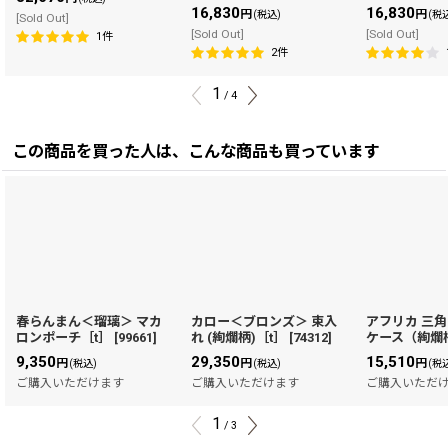
16,830
16,830
円
円
(税込)
(税
[Sold Out]
[Sold Out]
[Sold Out]
1
件
2
件
1
/
4
この商品を買った人は、こんな商品も買っています
春らんまん＜瑠璃＞ マカ
カロー＜ブロンズ＞ 束入
アフリカ 三
ロンポーチ［t］
[
99661
]
れ (絢爛柄)［t］
[
74312
]
ケース（絢爛
9,350
29,350
15,510
円
円
円
(税込)
(税込)
(税
ご購入いただけます
ご購入いただけます
ご購入いただ
1
/
3