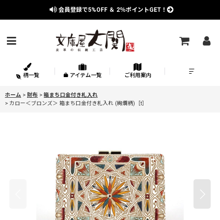
会員登録で
5%OFF
＆
2％
ポイントGET！
柄一覧
アイテム一覧
ご利用案内
ホーム
>
財布
>
箱まち口金付き札入れ
>
カロー＜ブロンズ＞ 箱まち口金付き札入れ (絢爛柄)［t］