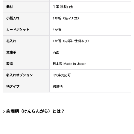
素材
牛革 鉄製口金
小銭入れ
1か所（箱マチ式）
カードポケット
4か所
札入れ
1か所（内部に仕切あり）
文庫革
両面
製造
日本製 Made in Japan
名入れオプション
9文字対応可
柄タイプ
絢爛柄
絢爛柄（けんらんがら）とは？