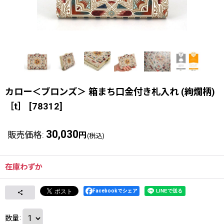
カロー＜ブロンズ＞ 箱まち口金付き札入れ (絢爛柄)
［t］
[
78312
]
30,030
販売価格
:
円
(税込)
在庫わずか
Facebookでシェア
数量
: