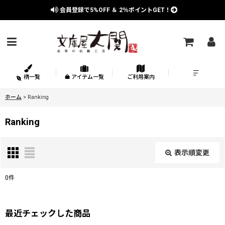
会員登録で
5%OFF
＆
2％
ポイントGET！
柄一覧
アイテム一覧
ご利用案内
ホーム
>
Ranking
Ranking
表示順変更
閉じる
0
件
在庫あり
絞り込む
最近チェックした商品