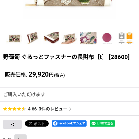
野葡萄 ぐるっとファスナーの長財布［t］
[
28600
]
29,920
販売価格
:
円
(税込)
ご購入いただけます
3
件のレビュー
4.66
Facebookでシェア