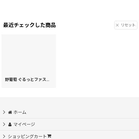
最近チェックした商品
リセット
野葡萄 ぐるっとファスナーの長財布［t］
[
28600
]
ホーム
マイページ
ショッピングカート