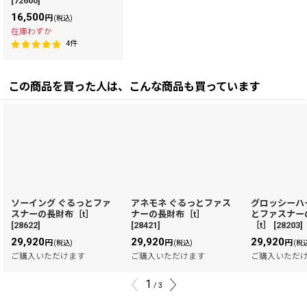
[
72600
]
16,500
円
(税込)
在庫わずか
4
件
この商品を買った人は、こんな商品も買っています
ソーイング ぐるっとファ
アネモネ ぐるっとファス
グロッシーハ
スナーの長財布［t］
ナーの長財布［t］
とファスナー
[
28622
]
[
28421
]
［t］
[
28203
]
29,920
29,920
29,920
円
円
円
(税込)
(税込)
(税
ご購入いただけます
ご購入いただけます
ご購入いただ
1
/
3