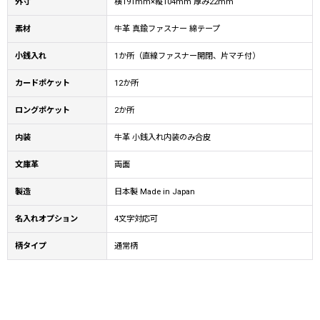
外寸
横191mm×縦104mm 厚み22mm
素材
牛革 真鍮ファスナー 綿テープ
小銭入れ
1か所（直線ファスナー開閉、片マチ付）
カードポケット
12か所
ロングポケット
2か所
内装
牛革 小銭入れ内装のみ合皮
文庫革
両面
製造
日本製 Made in Japan
名入れオプション
4文字対応可
柄タイプ
通常柄