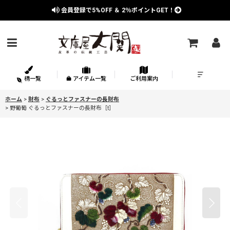
会員登録で
5%OFF
＆
2％
ポイントGET！
柄一覧
アイテム一覧
ご利用案内
ホーム
>
財布
>
ぐるっとファスナーの長財布
>
野葡萄 ぐるっとファスナーの長財布［t］