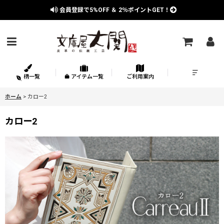
会員登録で
5%OFF
＆
2％
ポイントGET！
柄一覧
アイテム一覧
ご利用案内
ホーム
>
カロー2
カロー2