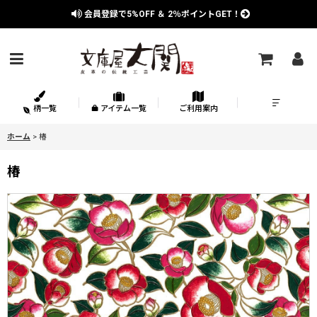
会員登録で
5%OFF
＆
2％
ポイントGET！
柄一覧
アイテム一覧
ご利用案内
ホーム
>
椿
椿