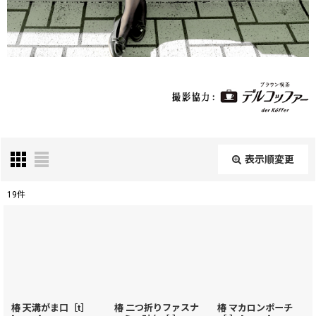
表示順変更
閉じる
19
件
表示数
:
在庫あり
並び順
:
椿 天溝がま口［t］
椿 二つ折りファスナ
椿 マカロンポーチ