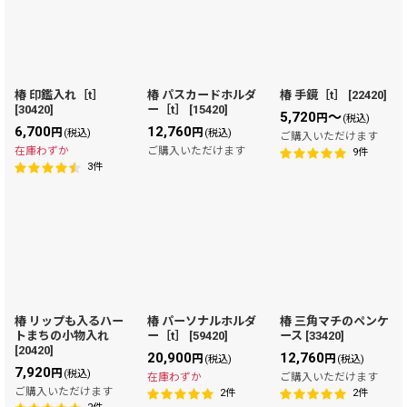
椿 印鑑入れ［t］
椿 パスカードホルダ
椿 手鏡［t］
[
22420
]
[
30420
]
ー［t］
[
15420
]
5,720
～
円
(税込)
6,700
12,760
円
円
(税込)
(税込)
ご購入いただけます
在庫わずか
ご購入いただけます
9
件
3
件
椿 リップも入るハー
椿 パーソナルホルダ
椿 三角マチのペンケ
トまちの小物入れ
ー［t］
[
59420
]
ース
[
33420
]
[
20420
]
20,900
12,760
円
円
(税込)
(税込)
7,920
円
(税込)
在庫わずか
ご購入いただけます
ご購入いただけます
2
件
2
件