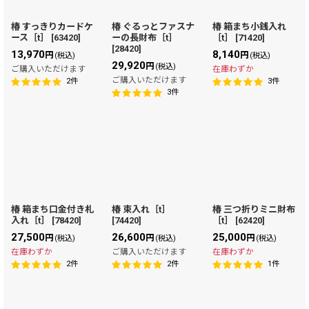
椿 すっきりカードケ
椿 ぐるっとファスナ
椿 箱まち小銭入れ
ース［t］
[
63420
]
ーの長財布［t］
［t］
[
71420
]
[
28420
]
13,970
8,140
円
円
(税込)
(税込)
29,920
円
(税込)
ご購入いただけます
在庫わずか
ご購入いただけます
2
件
3
件
3
件
椿 箱まち口金付き札
椿 束入れ［t］
椿 三つ折りミニ財布
入れ［t］
[
78420
]
[
74420
]
［t］
[
62420
]
27,500
26,600
25,000
円
円
円
(税込)
(税込)
(税込)
在庫わずか
ご購入いただけます
在庫わずか
2
件
2
件
1
件