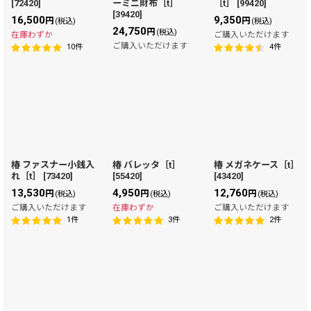
[
72420
]
ーミニ財布［t］
［t］
[
99420
]
絞り込む
[
39420
]
16,500
9,350
円
円
(税込)
(税込)
24,750
円
(税込)
在庫わずか
ご購入いただけます
ご購入いただけます
10
件
4
件
椿 ファスナー小銭入
椿 バレッタ［t］
椿 メガネケース［t］
れ［t］
[
73420
]
[
55420
]
[
43420
]
13,530
4,950
12,760
円
円
円
(税込)
(税込)
(税込)
ご購入いただけます
在庫わずか
ご購入いただけます
1
件
3
件
2
件