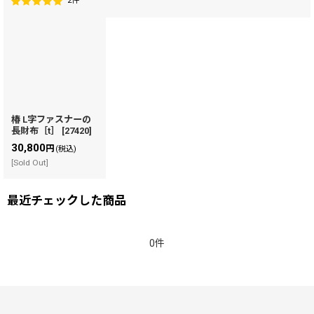
2
件
椿 L字ファスナーの
長財布［t］
[
27420
]
30,800
円
(税込)
[Sold Out]
最近チェックした商品
0件