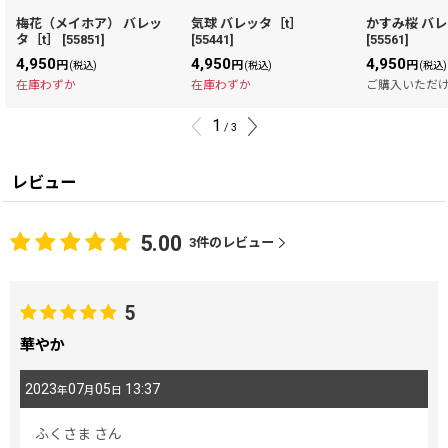
梅花（メイホア） バレッ
気球 バレッタ［t］
かすみ桜 バレ
タ［t］
[
55851
]
[
55441
]
[
55561
]
4,950
4,950
4,950
円
円
円
(税込)
(税込)
(税込)
在庫わずか
在庫わずか
ご購入いただ
1
/
3
レビュー
5.00
3
件のレビュー
5
華やか
2023
07
05
13:37
年
月
日
ふくさま
さん