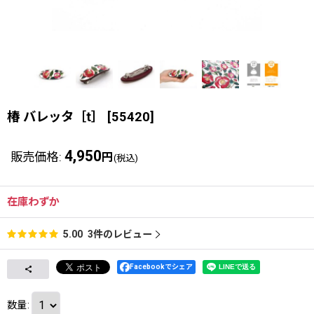
椿 バレッタ［t］
[
55420
]
4,950
販売価格
:
円
(税込)
在庫わずか
3
件のレビュー
5.00
Facebookでシェア
数量
: