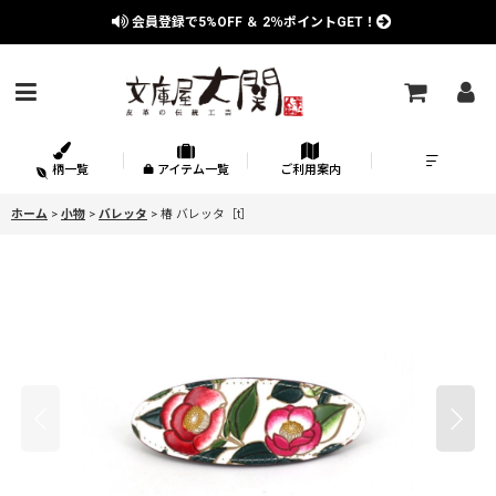
会員登録で
5%OFF
＆
2％
ポイントGET！
柄一覧
アイテム一覧
ご利用案内
ホーム
>
小物
>
バレッタ
>
椿 バレッタ［t］