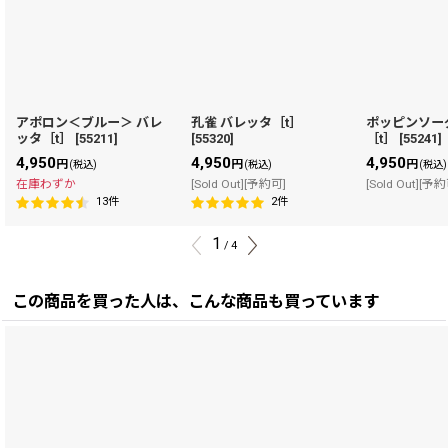
アポロン＜ブルー＞ バレ
孔雀 バレッタ［t］
ポッピンソー
ッタ［t］
[
55211
]
[
55320
]
［t］
[
55241
]
4,950
4,950
4,950
円
円
円
(税込)
(税込)
(税込)
在庫わずか
[Sold Out][予約可]
[Sold Out][予
13
件
2
件
1
/
4
この商品を買った人は、こんな商品も買っています