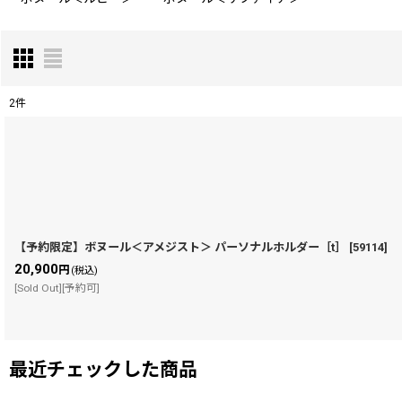
2
件
表示数
:
在庫あり
並び順
:
【予約限定】ボヌール＜アメジスト＞ パーソナルホルダー［t］
[
59114
]
20,900
円
(税込)
[Sold Out][予約可]
最近チェックした商品