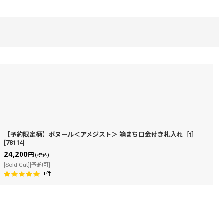
【予約限定柄】ボヌール＜アメジスト＞ 箱まち口金付き札入れ［t］
[
78114
]
絞り込む
24,200
円
(税込)
[Sold Out][予約可]
1
件