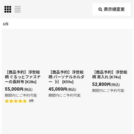
表示順変更
閉じる
6
件
表示数
:
在庫あり
並び順
:
【商品予約】浮世絵
【商品予約】浮世絵
【商品予約】浮世絵
柄 ぐるっとファスナ
柄 パーソナルホルダ
柄 束入れ
[
K74u
]
絞り込む
ーの長財布
[
K28u
]
ー［t］
[
K59u
]
52,800
円
(税込)
55,000
45,000
円
円
(税込)
(税込)
期間内にご予約可能
期間内にご予約可能
期間内にご予約可能
3
件