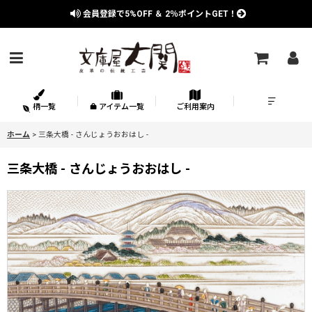
会員登録で
5%OFF
＆
2％
ポイントGET！
柄一覧
アイテム一覧
ご利用案内
ホーム
>
三条大橋 - さんじょうおおはし -
三条大橋 - さんじょうおおはし -