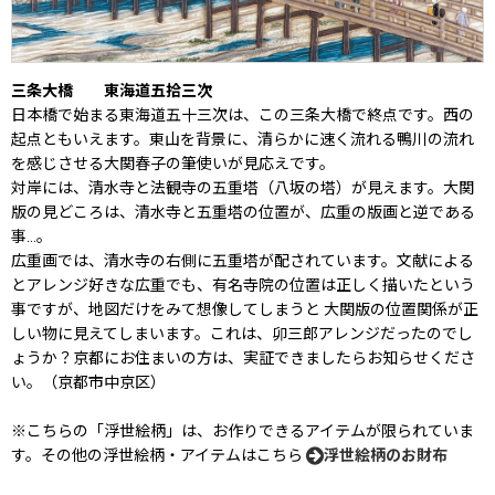
三条大橋 東海道五拾三次
日本橋で始まる東海道五十三次は、この三条大橋で終点です。西の
起点ともいえます。東山を背景に、清らかに速く流れる鴨川の流れ
を感じさせる大関春子の筆使いが見応えです。
対岸には、清水寺と法観寺の五重塔（八坂の塔）が見えます。大関
版の見どころは、清水寺と五重塔の位置が、広重の版画と逆である
事…。
広重画では、清水寺の右側に五重塔が配されています。文献による
とアレンジ好きな広重でも、有名寺院の位置は正しく描いたという
事ですが、地図だけをみて想像してしまうと 大関版の位置関係が正
しい物に見えてしまいます。これは、卯三郎アレンジだったのでし
ょうか？京都にお住まいの方は、実証できましたらお知らせくださ
い。（京都市中京区）
※こちらの「浮世絵柄」は、お作りできるアイテムが限られていま
す。その他の浮世絵柄・アイテムはこちら
浮世絵柄のお財布