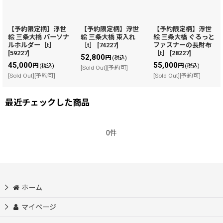
【予約限定柄】浮世
【予約限定柄】浮世
【予約限定柄】浮世
絵 三条大橋 パーソナ
絵 三条大橋 束入れ
絵 三条大橋 ぐるっと
ルホルダー［t］
［t］
[
74227
]
ファスナーの長財布
[
59227
]
［t］
[
28227
]
52,800
円
(税込)
45,000
55,000
円
円
(税込)
(税込)
[Sold Out][予約可]
[Sold Out][予約可]
[Sold Out][予約可]
最近チェックした商品
0件
ホーム
マイページ