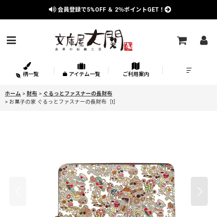
会員登録で
5%OFF
＆
2％
ポイントGET！
柄一覧
アイテム一覧
ご利用案内
ホーム
>
財布
>
ぐるっとファスナーの長財布
>
お菓子の家 ぐるっとファスナーの長財布［t］