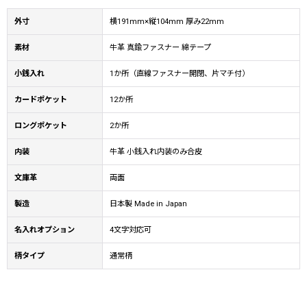
外寸
横191mm×縦104mm 厚み22mm
素材
牛革 真鍮ファスナー 綿テープ
小銭入れ
1か所（直線ファスナー開閉、片マチ付）
カードポケット
12か所
ロングポケット
2か所
内装
牛革 小銭入れ内装のみ合皮
文庫革
両面
製造
日本製 Made in Japan
名入れオプション
4文字対応可
柄タイプ
通常柄