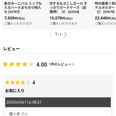
象のカーニバル リップも
恋するもろこしガール す
時の歯車＜赤
入るハートまちの小物入
っきりカードケース（金
ナルホルダー
れ
[
20787
]
唐柄）［t］
[
63330
]
［t］
[
59675
]
7,920
15,070
22,440
円
円
円
(税込)
(税込)
(税
ご購入いただけます
ご購入いただけます
ご購入いただ
1
/
3
レビュー
4.00
1
件のレビュー
4
お気に入り
2025
03
11
08:27
年
月
日
購入者
さん