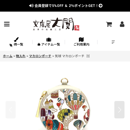
会員登録で
5%OFF
＆
2％
ポイントGET！
柄一覧
アイテム一覧
ご利用案内
ホーム
>
物入れ
>
マカロンポーチ
>
気球 マカロンポーチ［t］