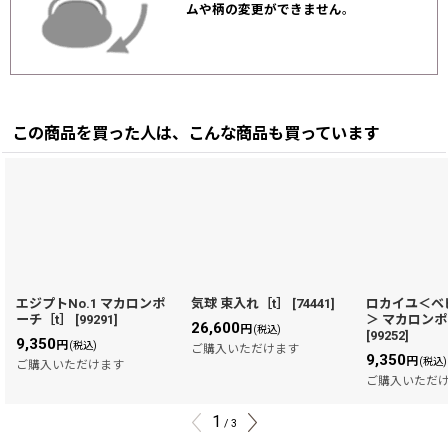
ムや柄の変更ができません
。
この商品を買った人は、こんな商品も買っています
エジプトNo.1 マカロンポ
気球 束入れ［t］
[
74441
]
ロカイユ＜ベ
ーチ［t］
[
99291
]
＞ マカロンポ
26,600
円
(税込)
[
99252
]
9,350
円
(税込)
ご購入いただけます
9,350
円
(税込)
ご購入いただけます
ご購入いただ
1
/
3