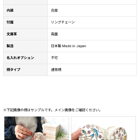
内装
合皮
付属
リングチェーン
文庫革
両面
製造
日本製 Made in Japan
名入れオプション
不可
柄タイプ
通常柄
※下記画像の柄はサンプルです。メイン画像をご確認ください。