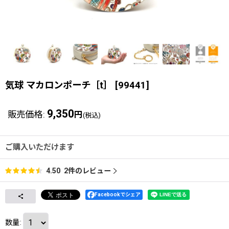
気球 マカロンポーチ［t］
[
99441
]
9,350
販売価格
:
円
(税込)
ご購入いただけます
2
件のレビュー
4.50
Facebookでシェア
数量
: