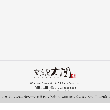
©Bunkoya-Oozeki Co.Ltd All Rights Reserved.
有限会社田中商店
03-3625-8238
131-0033 東京都墨田区向島1-15-9
order@oozeki-shop.com
使います。これ以降ページを遷移した場合、Cookieなどの設定や使用に同意
Visit our English Store