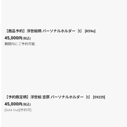
在庫あり
並び順
:
【商品予約】浮世絵柄 パーソナルホルダー［t］
[
K59u
]
45,000
円
(税込)
期間内にご予約可能
【予約限定柄】浮世絵 吉原 パーソナルホルダー［t］
[
59225
]
45,000
円
(税込)
[Sold Out][予約可]