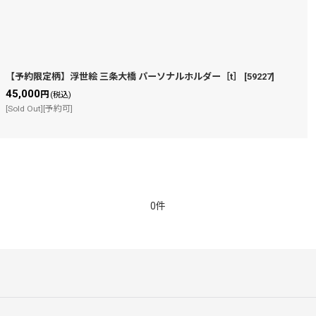
【予約限定柄】浮世絵 三条大橋 パーソナルホルダー［t］
[
59227
]
45,000
円
(税込)
[Sold Out][予約可]
0件