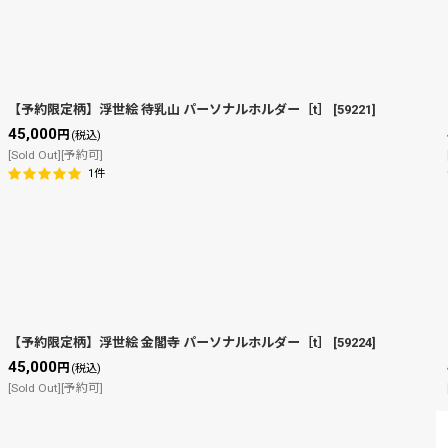
【予約限定柄】浮世絵 待乳山 パーソナルホルダー［t］
[
59221
]
45,000
円
(税込)
絞り込む
[Sold Out][予約可]
1
件
【予約限定柄】浮世絵 金閣寺 パーソナルホルダー［t］
[
59224
]
45,000
円
(税込)
[Sold Out][予約可]