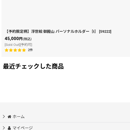
【予約限定柄】浮世絵 御殿山 パーソナルホルダー［t］
[
59222
]
45,000
円
(税込)
[Sold Out][予約可]
2
件
最近チェックした商品
ホーム
マイページ