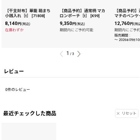
【干支財布】華龍 箱まち
【商品予約】通常柄 マカ
【商品予約】
小銭入れ［t］
[
71808
]
ロンポーチ［t］
[
K99
]
マチのペンケ
8,140
9,350
12,760
円
円
円
(税込)
(税込)
(税
在庫わずか
期間内にご予約可能
期間内にご予
販売期間
:
～
2026
09
10
年
月
1
/
3
レビュー
0
件のレビュー
最近チェックした商品
リセット