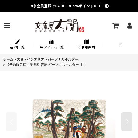
会員登録で
5%OFF
＆
2％
ポイントGET！
柄一覧
アイテム一覧
ご利用案内
ホーム
>
文具・インテリア
>
パーソナルホルダー
>
【予約限定柄】浮世絵 吉原 パーソナルホルダー［t］