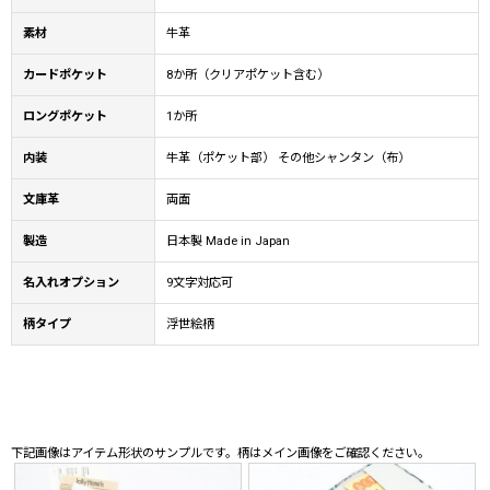
素材
牛革
カードポケット
8か所（クリアポケット含む）
ロングポケット
1か所
内装
牛革（ポケット部） その他シャンタン（布）
文庫革
両面
製造
日本製 Made in Japan
名入れオプション
9文字対応可
柄タイプ
浮世絵柄
下記画像はアイテム形状のサンプルです。柄はメイン画像をご確認ください。