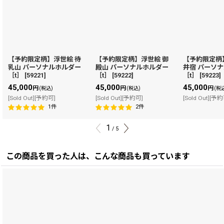
【予約限定柄】浮世絵 待
【予約限定柄】浮世絵 御
【予約限定柄
乳山 パーソナルホルダー
殿山 パーソナルホルダー
井宿 パーソ
［t］
[
59221
]
［t］
[
59222
]
［t］
[
59223
]
45,000
45,000
45,000
円
円
円
(税込)
(税込)
(税
[Sold Out][予約可]
[Sold Out][予約可]
[Sold Out][予
1
件
2
件
1
/
5
この商品を買った人は、こんな商品も買っています