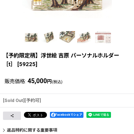
【予約限定柄】浮世絵 吉原 パーソナルホルダー
［t］
[
59225
]
45,000
販売価格
:
円
(税込)
[Sold Out][予約可]
Facebookでシェア
返品特約に関する重要事項