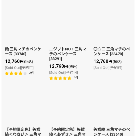
飴 三角マチのペンケ
エジプトNO.1 三角マ
〇△□ 三角マチのペ
ース
[
33740
]
チのペンケース
ンケース
[
33470
]
[
33291
]
12,760
12,760
円
円
(税込)
(税込)
12,760
円
(税込)
[Sold Out][予約可]
[Sold Out][予約可]
[Sold Out][予約可]
3
件
4
件
【予約限定色】矢鱈
【予約限定色】矢鱈
矢鱈縞 三角マチのペ
縞＜わさび＞ 三角マ
縞＜あずき＞ 三角マ
ンケース
[
33640
]