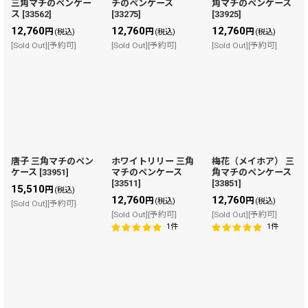
三角マチのペンケー
チのペンケース
角マチのペンケース
ス
[
33562
]
[
33275
]
[
33925
]
12,760
12,760
12,760
円
円
円
(税込)
(税込)
(税込)
[Sold Out][予約可]
[Sold Out][予約可]
[Sold Out][予約可]
唐子 三角マチのペン
ホワイトリリー 三角
梅花（メイホア） 三
ケース
[
33951
]
マチのペンケース
角マチのペンケース
[
33511
]
[
33851
]
15,510
円
(税込)
12,760
12,760
円
円
(税込)
(税込)
[Sold Out][予約可]
[Sold Out][予約可]
[Sold Out][予約可]
1
件
1
件