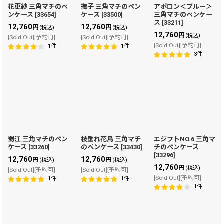
花更紗 三角マチのペ
撫子 三角マチのペン
アポロン＜ブルー＞
ンケース
[
33654
]
ケース
[
33500
]
三角マチのペンケー
ス
[
33211
]
12,760
12,760
円
円
(税込)
(税込)
12,760
円
(税込)
[Sold Out][予約可]
[Sold Out][予約可]
[Sold Out][予約可]
1
件
1
件
3
件
蜀江 三角マチのペン
枝垂れ花鳥 三角マチ
エジプトNO.6 三角マ
ケース
[
33260
]
のペンケース
[
33430
]
チのペンケース
[
33296
]
12,760
12,760
円
円
(税込)
(税込)
12,760
円
(税込)
[Sold Out][予約可]
[Sold Out][予約可]
[Sold Out][予約可]
1
件
1
件
1
件