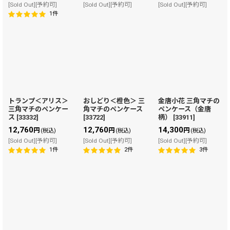
[Sold Out][予約可]
[Sold Out][予約可]
[Sold Out][予約可]
1
件
トランプ＜アリス＞
おしどり＜橙色＞ 三
金唐小花 三角マチの
三角マチのペンケー
角マチのペンケース
ペンケース（金唐
ス
[
33332
]
[
33722
]
柄）
[
33911
]
12,760
12,760
14,300
円
円
円
(税込)
(税込)
(税込)
[Sold Out][予約可]
[Sold Out][予約可]
[Sold Out][予約可]
1
件
2
件
3
件