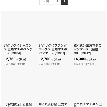
表示数
:
«
前
1
2
在庫あり
並び順
:
絞り込む
ジグザグ＜レーズン
ジグザグ＜フランボ
雅＜紫＞三角マチの
＞ 三角マチのペンケ
ワーズ＞ 三角マチの
ペンケース（金唐
ース
[
33934
]
ペンケース
[
33932
]
柄）
[
33412
]
12,760
12,760
14,300
円
円
円
(税込)
(税込)
(税込)
[Sold Out][予約可]
[Sold Out][予約可]
[Sold Out][予約可]
【予約限定】五色桜
かくれんぼ猫 三角マ
ピエロ＜マチネ＞ 三