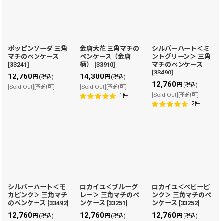
ポッピンソーダ 三角
金唐大花 三角マチの
シルバーハート＜ミ
マチのペンケース
ペンケース（金唐
ントグリーン＞ 三角
[
33241
]
柄）
[
33910
]
マチのペンケース
[
33490
]
12,760
14,300
円
円
(税込)
(税込)
12,760
円
(税込)
[Sold Out][予約可]
[Sold Out][予約可]
[Sold Out][予約可]
1
件
2
件
シルバーハート＜モ
ロカイユ＜ブルーグ
ロカイユ＜ベビーピ
カピンク＞ 三角マチ
レー＞ 三角マチのペ
ンク＞ 三角マチのペ
のペンケース
[
33492
]
ンケース
[
33251
]
ンケース
[
33252
]
12,760
12,760
12,760
円
円
円
(税込)
(税込)
(税込)