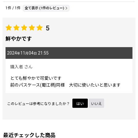
レビュー検索
:
1
件
/
1
件
全て表示
(1件のレビュー)
期間
:
5
鮮やかです
画像
:
2024
11
04
21:55
年
月
日
星の数
:
購入者
さん
とても鮮やかで可愛いです
並び順
:
前のパスケース(蜀江柄)同様 大切に使いたいと思います
絞り込む
このレビューは参考になりましたか？
はい
いいえ
最近チェックした商品