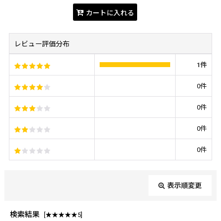
カートに入れる
レビュー評価分布
1
件
0
件
0
件
0
件
0
件
表示順変更
閉じる
検索結果
[
★★★★★5
]