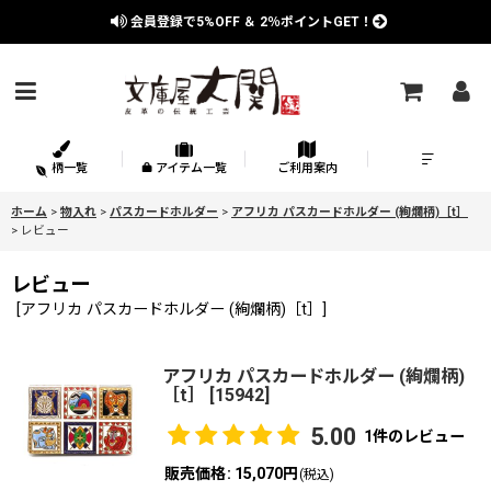
会員登録で
5%OFF
＆
2％
ポイントGET！
柄一覧
アイテム一覧
ご利用案内
ホーム
>
物入れ
>
パスカードホルダー
>
アフリカ パスカードホルダー (絢爛柄)［t］
>
レビュー
レビュー
[
アフリカ パスカードホルダー (絢爛柄)［t］
]
アフリカ パスカードホルダー (絢爛柄)
［t］
[
15942
]
5.00
1
件のレビュー
販売価格
:
15,070円
(税込)