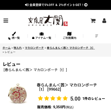
会員登録で
5%OFF
＆
2％
ポイントGET！
柄一覧
アイテム一覧
ご利用案内
ホーム
>
物入れ
>
マカロンポーチ
>
春らんまん＜茜＞ マカロンポーチ［t］
>
レビュー
レビュー
[
春らんまん＜茜＞ マカロンポーチ［t］
]
春らんまん＜茜＞ マカロンポーチ
［t］
[
99662
]
5.00
1
件のレビュー
販売価格
:
9,350円
(税込)