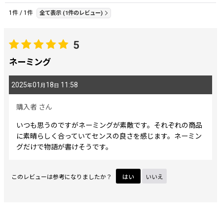
レビュー検索
:
1
件
/
1
件
全て表示
(1件のレビュー)
期間
:
5
ネーミング
画像
:
2025
01
18
11:58
年
月
日
星の数
:
購入者
さん
いつも思うのですがネーミングが素敵です。それぞれの商品
並び順
:
に素晴らしく合っていてセンスの良さを感じます。ネーミン
グだけで物語が書けそうです。
絞り込む
このレビューは参考になりましたか？
はい
いいえ