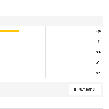
4
件
1
件
0
件
0
件
0
件
表示順変更
閉じる