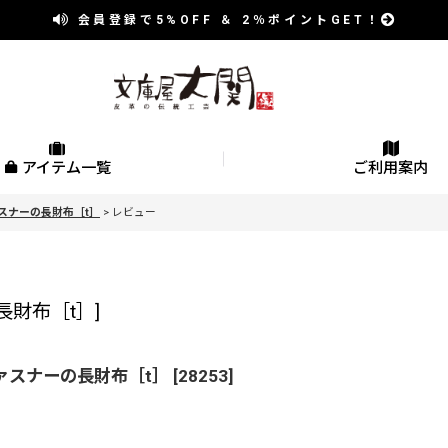
会員登録で
5%OFF
＆
2％
ポイントGET！
アイテム一覧
ご利用案内
スナーの長財布［t］
>
レビュー
長財布［t］
]
ァスナーの長財布［t］
[
28253
]