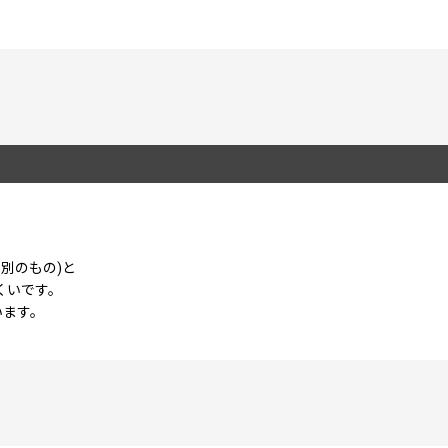
別のもの)と
くいです。
絞り込む
います。