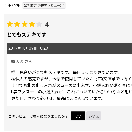
1
件
/
5
件
全て表示
(5件のレビュー)
期間
:
4
とてもステキです
画像
:
2017
10
09
10:23
年
月
日
星の数
:
購入者
さん
柄、色合いがとてもステキです。毎日うっとり見ています。
並び順
:
私個人の感覚ですが、今まで使用していたお財布(文庫革ではなく
比べてお札の出し入れがスムーズに出来ず、小銭入れが硬く見に
L字ファスナーの小銭入れが、これについていたらいいなぁと思
見た目、さわり心地は、最高に気に入っています。
このレビューは参考になりましたか？
はい
いいえ