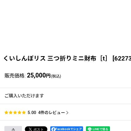
くいしんぼリス 三つ折りミニ財布［t］
[
6227
25,000
販売価格
:
円
(税込)
ご購入いただけます
4
件のレビュー
5.00
Facebookでシェア