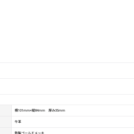
横101mm×縦84mm 厚み35mm
牛革
鉄製ゴールドメッキ