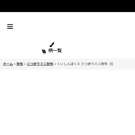
柄一覧
ホーム
>
財布
>
三つ折りミニ財布
>
くいしんぼリス 三つ折りミニ財布［t］