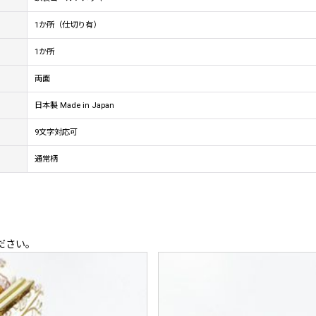
1か所（仕切り有）
1か所
両面
日本製 Made in Japan
9文字対応可
通常柄
ださい。