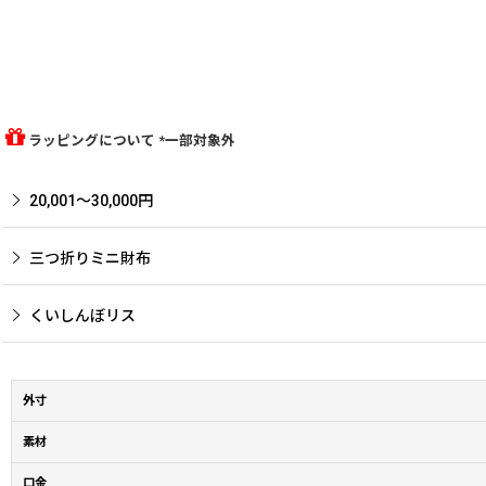
ラッピングについて *一部対象外
20,001〜30,000円
三つ折りミニ財布
くいしんぼリス
外寸
素材
口金