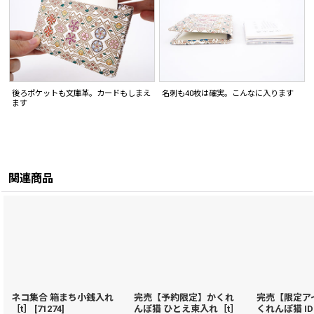
後ろポケットも文庫革。カードもしまえ
名刺も40枚は確実。こんなに入ります
ます
関連商品
ネコ集合 箱まち小銭入れ
完売【予約限定】かくれ
完売【限定ア
［t］
[
71274
]
んぼ猫 ひとえ束入れ［t］
くれんぼ猫 I