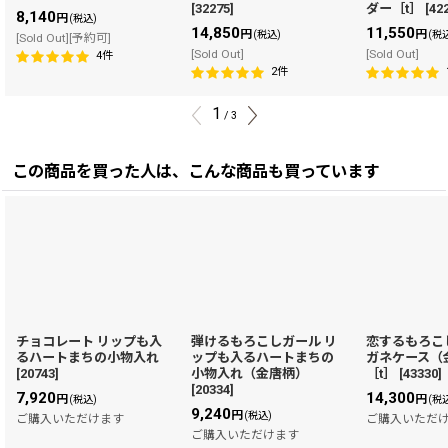
[
32275
]
ダー［t］
[
42
8,140
円
(税込)
14,850
11,550
円
円
(税込)
(税
[Sold Out][予約可]
[Sold Out]
[Sold Out]
4
件
2
件
1
/
3
この商品を買った人は、こんな商品も買っています
チョコレート リップも入
弾けるもろこしガール リ
恋するもろこ
るハートまちの小物入れ
ップも入るハートまちの
ガネケース（
[
20743
]
小物入れ（金唐柄）
［t］
[
43330
]
[
20334
]
7,920
14,300
円
円
(税込)
(税
9,240
円
(税込)
ご購入いただけます
ご購入いただ
ご購入いただけます