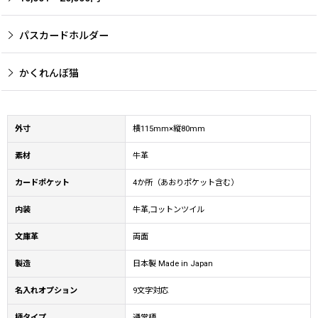
パスカードホルダー
かくれんぼ猫
外寸
横115mm×縦80mm
素材
牛革
カードポケット
4か所（あおりポケット含む）
内装
牛革,コットンツイル
文庫革
両面
製造
日本製 Made in Japan
名入れオプション
9文字対応
柄タイプ
通常柄