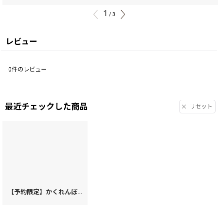
1
/
3
レビュー
0
件のレビュー
最近チェックした商品
リセット
【予約限定】かくれんぼ猫 両面文庫革のパスカードホルダー［t］
[
14275
]