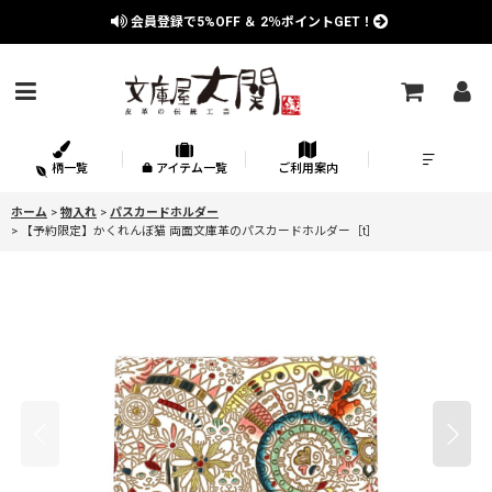
会員登録で
5%OFF
＆
2％
ポイントGET！
柄一覧
アイテム一覧
ご利用案内
ホーム
>
物入れ
>
パスカードホルダー
>
【予約限定】かくれんぼ猫 両面文庫革のパスカードホルダー［t］