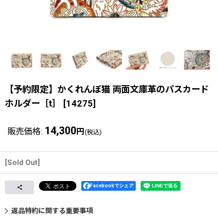
【予約限定】かくれんぼ猫 両面文庫革のパスカード
ホルダー［t］
[
14275
]
14,300
販売価格
:
円
(税込)
[Sold Out]
Facebookでシェア
返品特約に関する重要事項