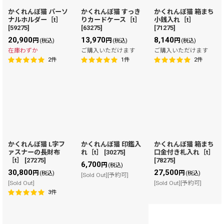
かくれんぼ猫 パーソ
かくれんぼ猫 すっき
かくれんぼ猫 箱まち
ナルホルダー［t］
りカードケース［t］
小銭入れ［t］
[
59275
]
[
63275
]
[
71275
]
20,900
13,970
8,140
円
円
円
(税込)
(税込)
(税込)
在庫わずか
ご購入いただけます
ご購入いただけます
2
件
1
件
2
件
かくれんぼ猫 L字フ
かくれんぼ猫 印鑑入
かくれんぼ猫 箱まち
ァスナーの長財布
れ［t］
[
30275
]
口金付き札入れ［t］
［t］
[
27275
]
[
78275
]
6,700
円
(税込)
30,800
27,500
円
円
(税込)
(税込)
[Sold Out][予約可]
[Sold Out]
[Sold Out][予約可]
3
件