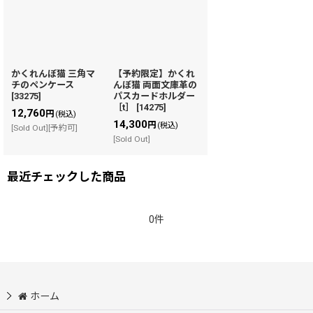
かくれんぼ猫 三角マ
【予約限定】かくれ
チのペンケース
んぼ猫 両面文庫革の
[
33275
]
パスカードホルダー
［t］
[
14275
]
12,760
円
(税込)
14,300
円
(税込)
[Sold Out][予約可]
[Sold Out]
最近チェックした商品
0件
ホーム