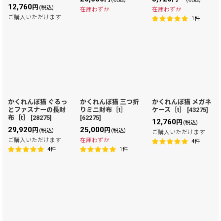
12,760
円
(税込)
在庫わずか
在庫わずか
ご購入いただけます
1
件
かくれんぼ猫 ぐるっ
かくれんぼ猫 三つ折
かくれんぼ猫 メガネ
とファスナーの長財
りミニ財布［t］
ケース［t］
[
43275
]
布［t］
[
28275
]
[
62275
]
12,760
円
(税込)
29,920
25,000
円
円
(税込)
(税込)
ご購入いただけます
ご購入いただけます
在庫わずか
4
件
4
件
1
件