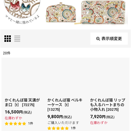
表示順変更
閉じる
20
件
表示数
:
在庫あり
並び順
:
かくれんぼ猫 天溝が
かくれんぼ猫 ベルキ
かくれんぼ猫 リップ
ま口［t］
[
72275
]
ーケース［t］
も入るハートまちの
絞り込む
[
13275
]
小物入れ
[
20275
]
16,500
円
(税込)
9,800
7,920
円
円
(税込)
(税込)
在庫わずか
ご購入いただけます
在庫わずか
1
件
1
件