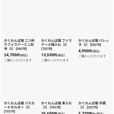
かくれんぼ猫 二つ折
かくれんぼ猫 ファス
かくれんぼ猫 バレッ
りファスナーミニ財
ナー小銭入れ［t］
タ［t］
[
55275
]
布［t］
[
39275
]
[
73275
]
4,950
円
(税込)
24,750
13,530
円
円
(税込)
(税込)
ご購入いただけます
ご購入いただけます
ご購入いただけます
かくれんぼ猫 パスカ
かくれんぼ猫 束入れ
かくれんぼ猫 手鏡
ードホルダー［t］
［t］
[
74275
]
［t］
[
22275
]
[
15275
]
26,600
5,720
～
円
円
(税込)
(税込)