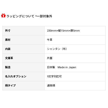
ラッピングについて *一部対象外
外寸
230mm×縦15mm×厚5mm
素材
牛革
内装
シャンタン（布）
文庫革
片面
製造
日本製 Made in Japan
名入れオプション
9文字対応可
柄タイプ
通常柄