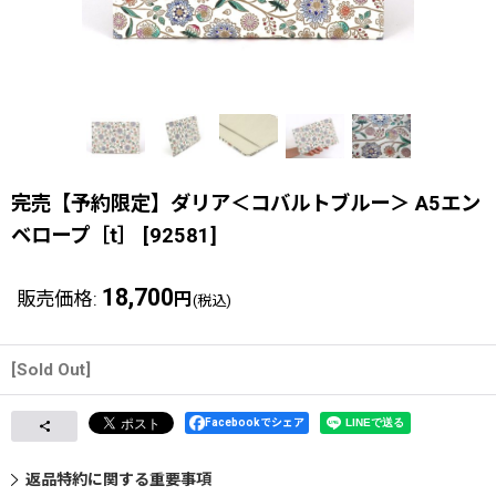
完売【予約限定】ダリア＜コバルトブルー＞ A5エン
ベロープ［t］
[
92581
]
18,700
販売価格
:
円
(税込)
[Sold Out]
Facebookでシェア
返品特約に関する重要事項