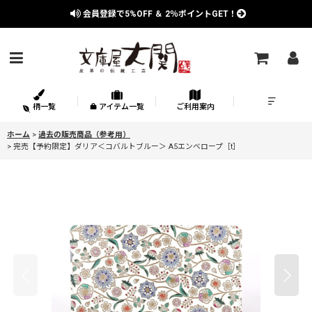
会員登録で
5%OFF
＆
2％
ポイントGET！
柄一覧
アイテム一覧
ご利用案内
ホーム
>
過去の販売商品（参考用）
>
完売【予約限定】ダリア＜コバルトブルー＞ A5エンベロープ［t］