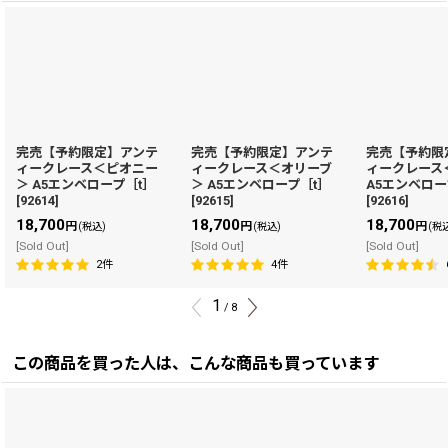
完売【予約限定】アンテ
完売【予約限定】アンテ
完売【予約限
ィークレース＜ピオニー
ィークレース＜オリーブ
ィークレース
＞ A5エンベロープ［t］
＞ A5エンベロープ［t］
A5エンベロー
[
92614
]
[
92615
]
[
92616
]
18,700
18,700
18,700
円
円
円
(税込)
(税込)
(税
[Sold Out]
[Sold Out]
[Sold Out]
2
件
4
件
1
/
8
この商品を買った人は、こんな商品も買っています