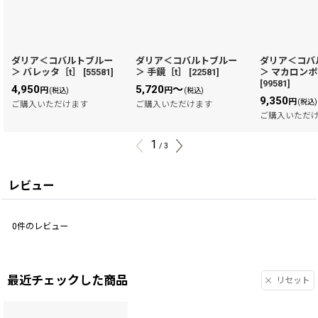
ダリア＜コバルトブルー
ダリア＜コバルトブルー
ダリア＜コバ
＞ バレッタ［t］
[
55581
]
＞ 手鏡［t］
[
22581
]
＞ マカロンポ
[
99581
]
4,950
5,720
～
円
円
(税込)
(税込)
9,350
円
(税込)
ご購入いただけます
ご購入いただけます
ご購入いただ
1
/
3
レビュー
0
件のレビュー
最近チェックした商品
リセット