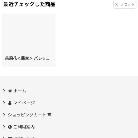
最近チェックした商品
リセット
茉莉花＜翡翠＞ バレッタ［t］
[
55316
]
ホーム
マイページ
ショッピングカート
ご利用案内