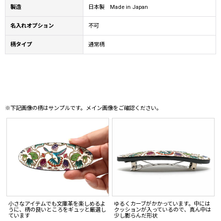
製造
日本製 Made in Japan
名入れオプション
不可
柄タイプ
通常柄
※下記画像の柄はサンプルです。メイン画像をご確認ください。
小さなアイテムでも文庫革を楽しめるよ
ゆるくカーブがかかっています。中には
うに、柄の良いところをギュッと厳選し
クッションが入っているので、真ん中は
ています
少し膨らんだ形状