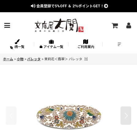
会員登録で
5%OFF
＆
2％
ポイントGET！
柄一覧
アイテム一覧
ご利用案内
ホーム
>
小物
>
バレッタ
>
茉莉花＜翡翠＞ バレッタ［t］