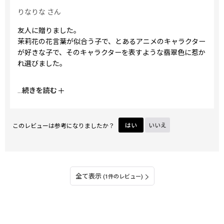
りなりな
さん
友人に贈りました。
茉莉花の花言葉が似合う子で、とあるアニメのキャラクター
が好きな子で、そのキャラクターを表すような翡翠色に惹か
れ選びました。
複数同時注文したので、ラッピングの上から付箋で目印をつ
...
続きを読む
けてくださり、大変ありがたかったです。
このレビューは参考になりましたか？
はい
いいえ
全て表示
(1件のレビュー)