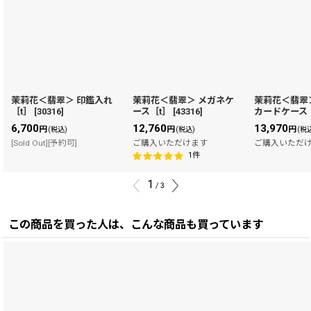
茉莉花＜翡翠＞ 印鑑入れ
茉莉花＜翡翠＞ メガネケ
茉莉花＜翡翠
［t］
[
30316
]
ース［t］
[
43316
]
カードケース
6,700
12,760
13,970
円
円
円
(税込)
(税込)
(税
[Sold Out][予約可]
ご購入いただけます
ご購入いただ
1
件
1
/
3
この商品を買った人は、こんな商品も買っています