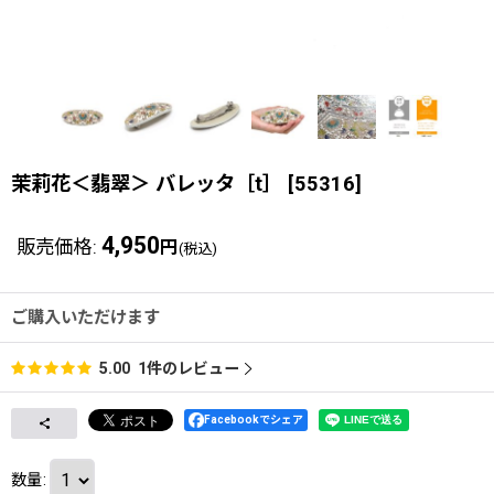
茉莉花＜翡翠＞ バレッタ［t］
[
55316
]
4,950
販売価格
:
円
(税込)
ご購入いただけます
1
件のレビュー
5.00
Facebookでシェア
数量
: