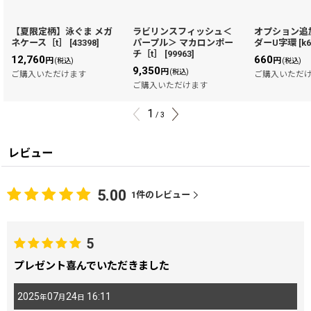
【夏限定柄】泳ぐま メガ
ラビリンスフィッシュ＜
オプション追
ネケース［t］
[
43398
]
パープル＞ マカロンポー
ダーU字環
[
k
チ［t］
[
99963
]
12,760
660
円
円
(税込)
(税込)
9,350
円
(税込)
ご購入いただけます
ご購入いただ
ご購入いただけます
1
/
3
レビュー
5.00
1
件のレビュー
5
プレゼント喜んでいただきました
2025
07
24
16:11
年
月
日