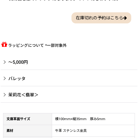
在庫切れの予約はこちら
ラッピングについて *一部対象外
〜5,000円
バレッタ
茉莉花＜翡翠＞
文庫革面サイズ
横100mm×縦35mm 厚み5mm
素材
牛革 ステンレス金具