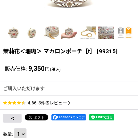
茉莉花＜珊瑚＞ マカロンポーチ［t］
[
99315
]
9,350
販売価格
:
円
(税込)
ご購入いただけます
3
件のレビュー
4.66
Facebookでシェア
数量
: