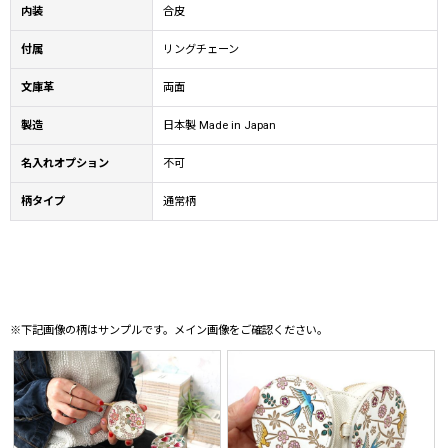
内装
合皮
付属
リングチェーン
文庫革
両面
製造
日本製 Made in Japan
名入れオプション
不可
柄タイプ
通常柄
※下記画像の柄はサンプルです。メイン画像をご確認ください。