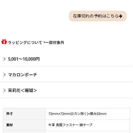
在庫切れの予約はこちら
ラッピングについて *一部対象外
5,001〜10,000円
マカロンポーチ
茉莉花＜珊瑚＞
外寸
72mm×72mm(Dカン除く)×厚み32mm
素材
牛革 真鍮ファスナー 綿テープ