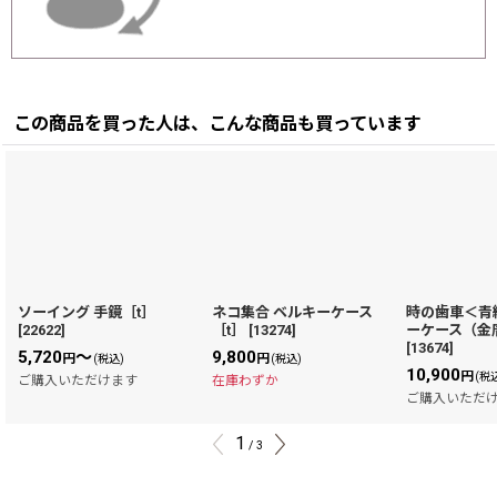
この商品を買った人は、こんな商品も買っています
ソーイング 手鏡［t］
ネコ集合 ベルキーケース
時の歯車＜青
[
22622
]
［t］
[
13274
]
ーケース（金
[
13674
]
5,720
～
9,800
円
円
(税込)
(税込)
10,900
円
(税
ご購入いただけます
在庫わずか
ご購入いただ
1
/
3