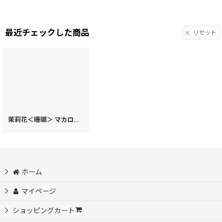
最近チェックした商品
リセット
茉莉花＜珊瑚＞ マカロンポーチ［t］
[
99315
]
ホーム
マイページ
ショッピングカート