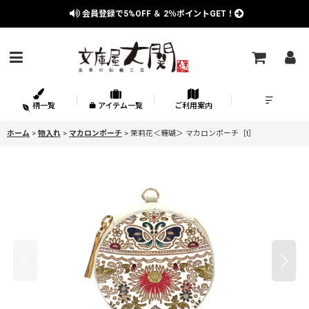
会員登録で
5%OFF
＆
2％
ポイントGET！
柄一覧
アイテム一覧
ご利用案内
ホーム
>
物入れ
>
マカロンポーチ
>
茉莉花＜珊瑚＞ マカロンポーチ［t］