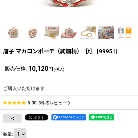
唐子 マカロンポーチ（絢爛柄）［t］
[
99951
]
10,120
販売価格
:
円
(税込)
ご購入いただけます
3
件のレビュー
5.00
Facebookでシェア
数量
: