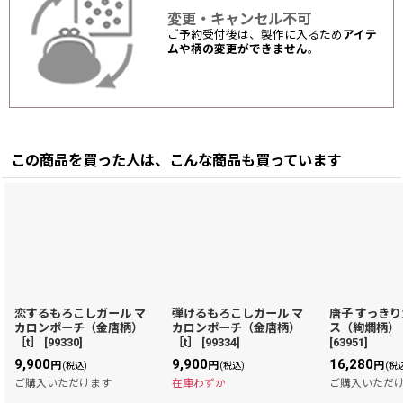
変更・キャンセル不可
ご予約受付後は、製作に入るため
アイテ
ムや柄の変更ができません
。
この商品を買った人は、こんな商品も買っています
恋するもろこしガール マ
弾けるもろこしガール マ
唐子 すっき
カロンポーチ（金唐柄）
カロンポーチ（金唐柄）
ス（絢爛柄）
［t］
[
99330
]
［t］
[
99334
]
[
63951
]
9,900
9,900
16,280
円
円
円
(税込)
(税込)
(税
ご購入いただけます
在庫わずか
ご購入いただ