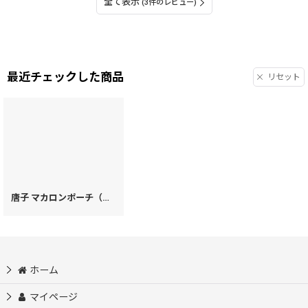
全て表示
(3件のレビュー)
最近チェックした商品
リセット
唐子 マカロンポーチ（絢爛柄）［t］
[
99951
]
ホーム
マイページ