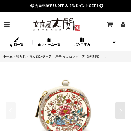
会員登録で
5%OFF
＆
2％
ポイントGET！
柄一覧
アイテム一覧
ご利用案内
ホーム
>
物入れ
>
マカロンポーチ
>
唐子 マカロンポーチ（絢爛柄）［t］