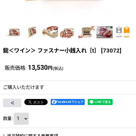
龍＜ワイン＞ ファスナー小銭入れ［t］
[
73072
]
13,530
販売価格
:
円
(税込)
ご購入いただけます
Facebookでシェア
数量
:
返品特約に関する重要事項