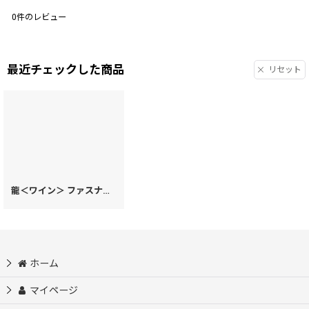
0
件のレビュー
最近チェックした商品
リセット
龍＜ワイン＞ ファスナー小銭入れ［t］
[
73072
]
ホーム
マイページ