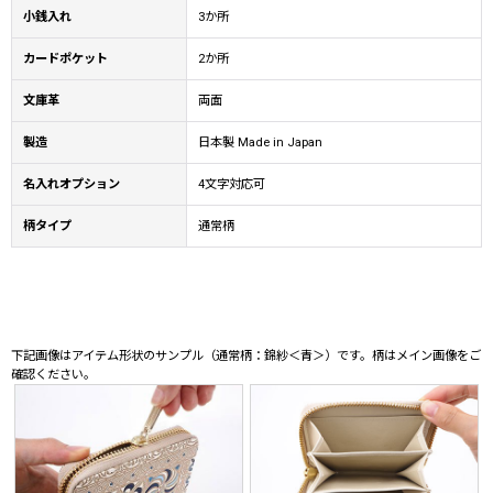
小銭入れ
3か所
カードポケット
2か所
文庫革
両面
製造
日本製 Made in Japan
名入れオプション
4文字対応可
柄タイプ
通常柄
下記画像はアイテム形状のサンプル（通常柄：錦紗＜青＞）です。柄はメイン画像をご
確認ください。