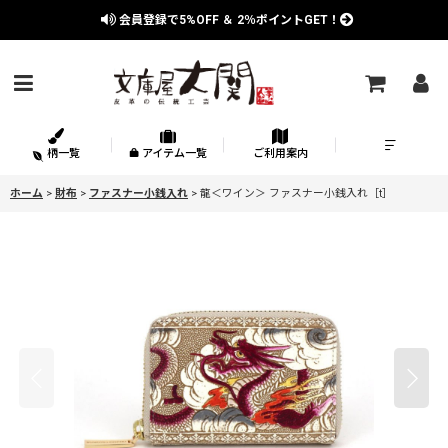
会員登録で
5%OFF
＆
2％
ポイントGET！
柄一覧
アイテム一覧
ご利用案内
ホーム
>
財布
>
ファスナー小銭入れ
>
龍＜ワイン＞ ファスナー小銭入れ［t］