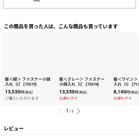
この商品を買った人は、こんな商品も買っています
龍＜緑＞ ファスナー小銭
龍＜グレー＞ ファスナー
龍＜ワイン＞
入れ［t］
[
73073
]
小銭入れ［t］
[
73074
]
入れ［t］
[
71
13,530
13,530
8,140
円
円
円
(税込)
(税込)
(税込)
ご購入いただけます
在庫わずか
在庫わずか
1
/
3
レビュー