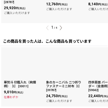
[
28787
]
12,760
8,140
円
円
(税込)
(税込)
29,920
円
(税込)
ご購入いただけます
ご購入いただ
ご購入いただけます
1
/
4
この商品を買った人は、こんな商品も買っています
華熨斗 印鑑入れ（絢爛
象のカーニバル 二つ折り
四季扇面 パ
柄）［t］
[
30011
]
ファスナーミニ財布［t］
ダー（金唐柄
[
39787
]
[
59042
]
9,010
円
(税込)
24,750
22,440
円
円
(税込)
(税
在庫わずか
ご購入いただけます
ご購入いただ