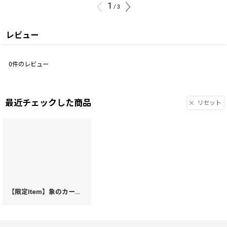
1
/
3
レビュー
0
件のレビュー
最近チェックした商品
リセット
【限定Item】象のカーニバル 両面文庫革のパスカードホルダー［t］
[
147