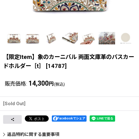
【限定Item】象のカーニバル 両面文庫革のパスカー
ドホルダー［t］
[
14787
]
14,300
販売価格
:
円
(税込)
[Sold Out]
Facebookでシェア
返品特約に関する重要事項