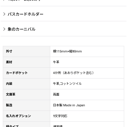
パスカードホルダー
象のカーニバル
外寸
横115mm×縦80mm
素材
牛革
カードポケット
4か所（あおりポケット含む）
内装
牛革,コットンツイル
文庫革
両面
製造
日本製 Made in Japan
名入れオプション
9文字対応
柄タイプ
通常柄