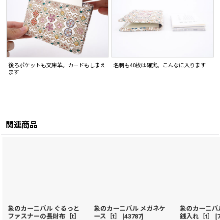
後ろポケットも文庫革。カードもしまえ
名刺も40枚は確実。こんなに入ります
ます
関連商品
象のカーニバル ぐるっと
象のカーニバル メガネケ
象のカーニバ
ファスナーの長財布［t］
ース［t］
[
43787
]
銭入れ［t］
[