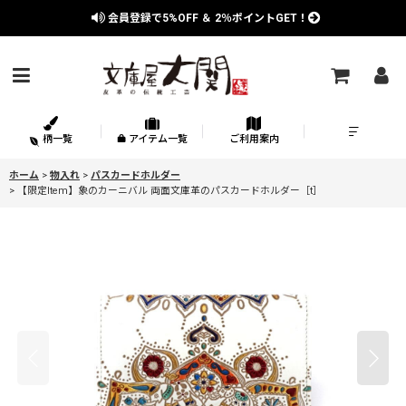
会員登録で
5%OFF
＆
2％
ポイントGET！
柄一覧
アイテム一覧
ご利用案内
ホーム
>
物入れ
>
パスカードホルダー
>
【限定Item】象のカーニバル 両面文庫革のパスカードホルダー［t］