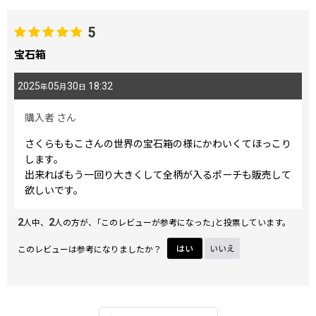
5
宝石箱
2025
05
30
18:32
年
月
日
購入者
さん
さくらももこさんの世界の宝石箱の様にかわいくてほっこり
します。
出来ればもう一回り大きくして全柄が入るポーチも販売して
欲しいです。
2
2
人中、
人の方が、｢このレビューが参考になった｣と投票しています。
このレビューは参考になりましたか？
はい
いいえ