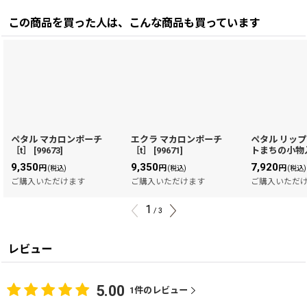
この商品を買った人は、こんな商品も買っています
ペタル マカロンポーチ
エクラ マカロンポーチ
ペタル リッ
［t］
[
99673
]
［t］
[
99671
]
トまちの小物
9,350
9,350
7,920
円
円
円
(税込)
(税込)
(税込)
ご購入いただけます
ご購入いただけます
ご購入いただ
1
/
3
レビュー
5.00
1
件のレビュー