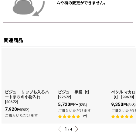
ムや柄の変更ができません
。
関連商品
ビジュー リップも入るハ
ビジュー 手鏡［t］
ペタル マカ
ートまちの小物入れ
[
22672
]
［t］
[
99673
]
[
20672
]
5,720
～
9,350
円
円
(税込)
(税込)
7,920
円
(税込)
ご購入いただけます
ご購入いただ
ご購入いただけます
1
件
1
/
4