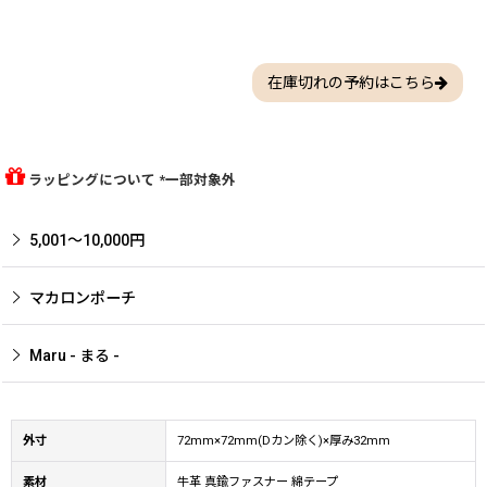
在庫切れの予約はこちら
ラッピングについて *一部対象外
5,001〜10,000円
マカロンポーチ
Maru - まる -
外寸
72mm×72mm(Dカン除く)×厚み32mm
素材
牛革 真鍮ファスナー 綿テープ