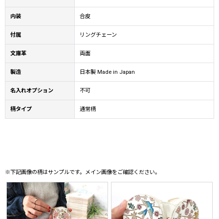
内装
合皮
付属
リングチェーン
文庫革
両面
製造
日本製 Made in Japan
名入れオプション
不可
柄タイプ
通常柄
※下記画像の柄はサンプルです。メイン画像をご確認ください。