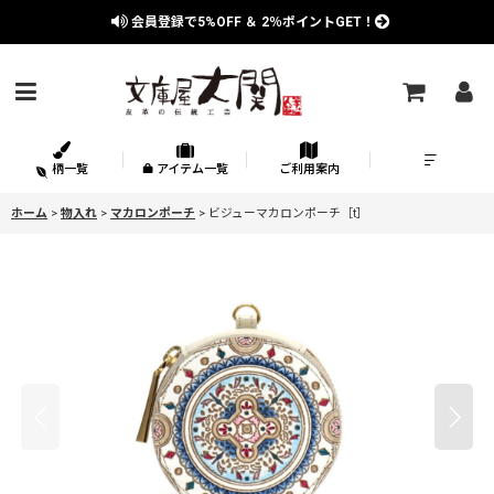
会員登録で
5%OFF
＆
2％
ポイントGET！
柄一覧
アイテム一覧
ご利用案内
ホーム
>
物入れ
>
マカロンポーチ
>
ビジューマカロンポーチ［t］