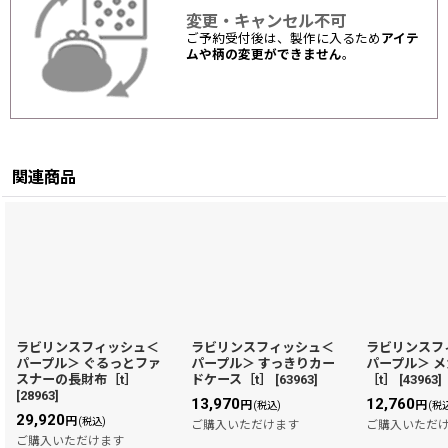
変更・キャンセル不可
ご予約受付後は、製作に入るため
アイテ
ムや柄の変更ができません
。
関連商品
ラビリンスフィッシュ＜
ラビリンスフィッシュ＜
ラビリンスフ
パープル＞ ぐるっとファ
パープル＞ すっきりカー
パープル＞ 
スナーの長財布［t］
ドケース［t］
[
63963
]
［t］
[
43963
]
[
28963
]
13,970
12,760
円
円
(税込)
(税
29,920
円
(税込)
ご購入いただけます
ご購入いただ
ご購入いただけます