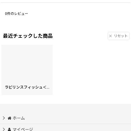
0
件のレビュー
最近チェックした商品
リセット
ラビリンスフィッシュ＜パープル＞ ファスナー小銭入れ［t］
[
73963
]
ホーム
マイページ