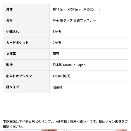
外寸
横110mm×縦75mm 厚み20mm
素材
牛革 綿テープ 真鍮ファスナー
小銭入れ
3か所
カードポケット
2か所
文庫革
両面
製造
日本製 Made in Japan
名入れオプション
4文字対応可
柄タイプ
通常柄
下記画像はアイテム形状のサンプル（通常柄：錦紗＜青＞）です。柄はメイン画像をご
確認ください。