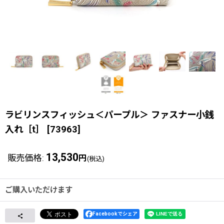
ラビリンスフィッシュ＜パープル＞ ファスナー小銭
入れ［t］
[
73963
]
13,530
販売価格
:
円
(税込)
ご購入いただけます
Facebookでシェア