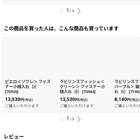
1
/
3
この商品を買った人は、こんな商品も買っています
ピエロ＜ソワレ＞ ファス
ラビリンスフィッシュ＜
ラビリンスフ
ナー小銭入れ［t］
グリーン＞ ファスナー小
パープル＞ 
[
73926
]
銭入れ［t］
[
73964
]
れ［t］
[
7196
13,530
13,530
8,140
円
円
円
(税込)
(税込)
(税込)
ご購入いただけます
ご購入いただけます
ご購入いただ
1
/
3
レビュー