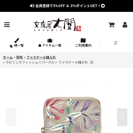
会員登録で
5%OFF
＆
2％
ポイントGET！
柄一覧
アイテム一覧
ご利用案内
ホーム
>
財布
>
ファスナー小銭入れ
>
ラビリンスフィッシュ＜パープル＞ ファスナー小銭入れ［t］