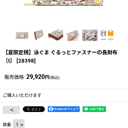
【夏限定柄】泳ぐま ぐるっとファスナーの長財布
［t］
[
28398
]
29,920
販売価格
:
円
(税込)
ご購入いただけます
Facebookでシェア
数量
: