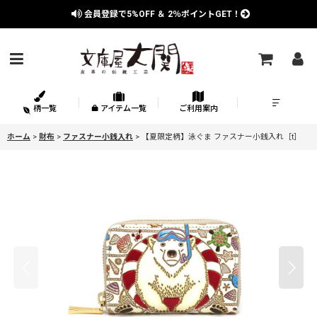
会員登録で
5%OFF
＆
2％
ポイントGET！
柄一覧
アイテム一覧
ご利用案内
ホーム
>
財布
>
ファスナー小銭入れ
>
【夏限定柄】泳ぐま ファスナー小銭入れ［t］