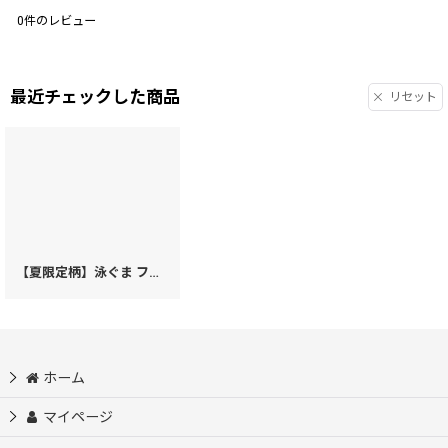
0
件のレビュー
最近チェックした商品
リセット
【夏限定柄】泳ぐま ファスナー小銭入れ［t］
[
73398
]
ホーム
マイページ