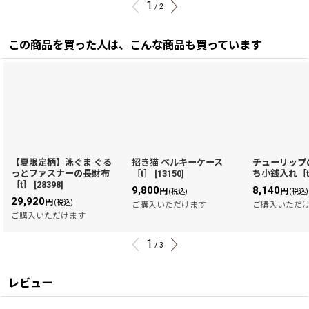
1
/
2
この商品を買った人は、こんな商品も買っています
【夏限定柄】泳ぐま ぐる
招き猫 ベルキーケース
チューリップ
っとファスナーの長財布
［t］
[
13150
]
ち小銭入れ［
［t］
[
28398
]
9,800
8,140
円
円
(税込)
(税込)
29,920
円
(税込)
ご購入いただけます
ご購入いただ
ご購入いただけます
1
/
3
レビュー