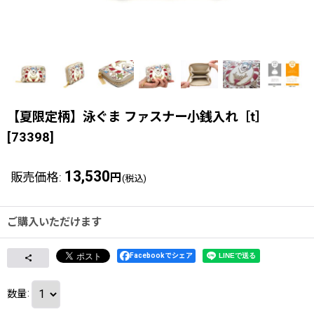
【夏限定柄】泳ぐま ファスナー小銭入れ［t］
[
73398
]
13,530
販売価格
:
円
(税込)
ご購入いただけます
Facebookでシェア
数量
: