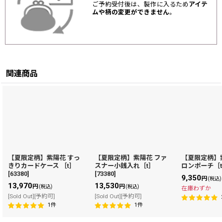
ご予約受付後は、製作に入るため
アイテ
ムや柄の変更ができません
。
関連商品
【夏限定柄】紫陽花 すっ
【夏限定柄】紫陽花 ファ
【夏限定柄】
きりカードケース ［t］
スナー小銭入れ［t］
ロンポーチ［
[
63380
]
[
73380
]
9,350
円
(税込)
13,970
13,530
円
円
(税込)
(税込)
在庫わずか
[Sold Out][予約可]
[Sold Out][予約可]
1
件
1
件