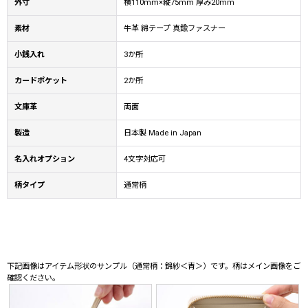
外寸
横110mm×縦75mm 厚み20mm
素材
牛革 綿テープ 真鍮ファスナー
小銭入れ
3か所
カードポケット
2か所
文庫革
両面
製造
日本製 Made in Japan
名入れオプション
4文字対応可
柄タイプ
通常柄
下記画像はアイテム形状のサンプル（通常柄：錦紗＜青＞）です。柄はメイン画像をご
確認ください。