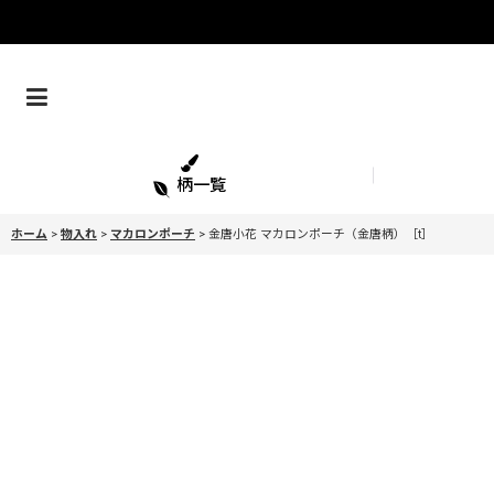
柄一覧
ホーム
>
物入れ
>
マカロンポーチ
>
金唐小花 マカロンポーチ（金唐柄）［t］