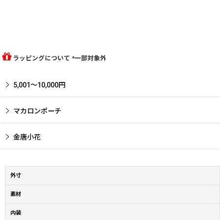
ラッピングについて *一部対象外
5,001〜10,000円
マカロンポーチ
金唐小花
外寸
素材
内装