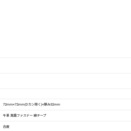
72mm×72mm(Dカン除く)×厚み32mm
牛革 真鍮ファスナー 綿テープ
合皮