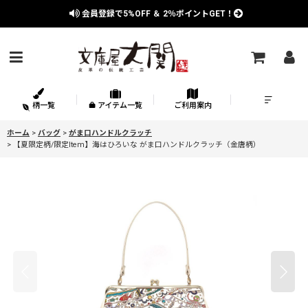
会員登録で
5%OFF
＆
2％
ポイントGET！
柄一覧
アイテム一覧
ご利用案内
ホーム
>
バッグ
>
がま口ハンドルクラッチ
>
【夏限定柄/限定Item】海はひろいな がま口ハンドルクラッチ（金唐柄）