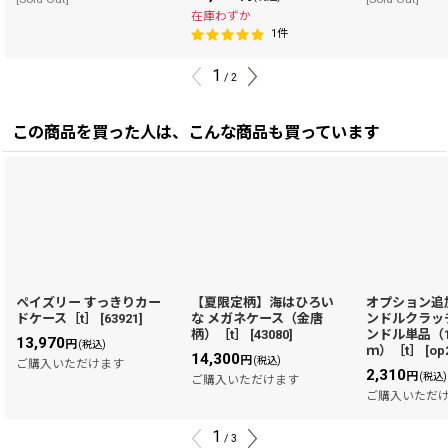
在庫わずか
1
件
1
/
2
この商品を買った人は、こんな商品も買っています
ペイズリー すっきりカー
【夏限定柄】海はひろい
オプション追
ドケース［t］
[
63921
]
な メガネケース（金唐
ンドルクラッ
柄）［t］
[
43080
]
ンドル単品（1
13,970
円
(税込)
ｍ）［t］
[
op
14,300
円
(税込)
ご購入いただけます
2,310
円
(税込)
ご購入いただけます
ご購入いただ
1
/
3