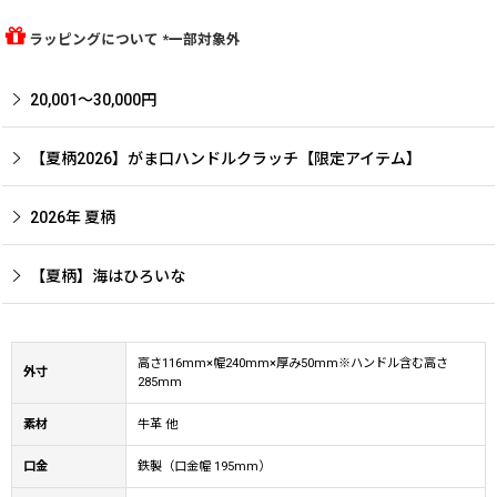
ラッピングについて *一部対象外
20,001〜30,000円
【夏柄2026】がま口ハンドルクラッチ【限定アイテム】
2026年 夏柄
【夏柄】海はひろいな
高さ116mm×幅240mm×厚み50mm※ハンドル含む高さ
外寸
285mm
素材
牛革 他
口金
鉄製（口金幅 195mm）