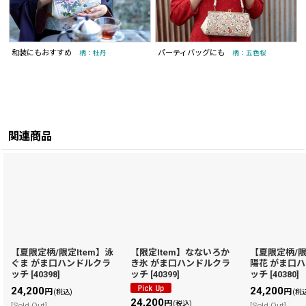
和装にもおすすめ
パーティバッグにも
柄：牡丹
柄：五色桜
関連商品
【夏限定柄/限定Item】泳
【限定Item】なないろか
【夏限定柄/限
ぐま がま口ハンドルクラ
き氷 がま口ハンドルクラ
陽花 がま口
ッチ
[
40398
]
ッチ
[
40399
]
ッチ
[
40380
]
24,200
24,200
円
円
(税込)
(税
24,200
円
(税込)
[Sold Out]
[Sold Out]