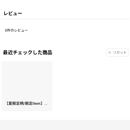
レビュー
0
件のレビュー
最近チェックした商品
リセット
【夏限定柄/限定Item】海はひろいな がま口ハンドルクラッチ（金唐柄）