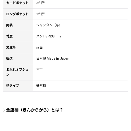
カードポケット
3か所
ロングポケット
1か所
内装
シャンタン（布）
付属
ハンドル338mm
文庫革
両面
製造
日本製 Made in Japan
名入れオプショ
不可
ン
柄タイプ
通常柄
金唐柄（きんからがら）とは？