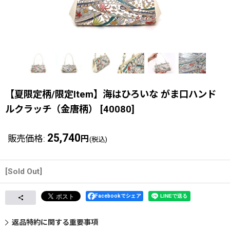
【夏限定柄/限定Item】海はひろいな がま口ハンド
ルクラッチ（金唐柄）
[
40080
]
25,740
販売価格
:
円
(税込)
[Sold Out]
Facebookでシェア
返品特約に関する重要事項