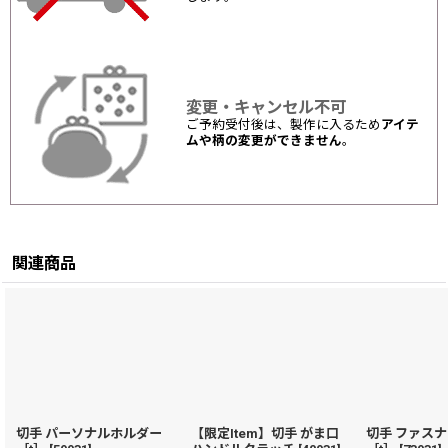
変更・キャンセル不可
ご予約受付後は、製作に入るため
アイテ
ムや柄の変更ができません
。
関連商品
切手 パーソナルホルダー
【限定Item】切手 がま口
切手 ファス