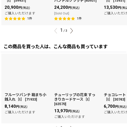
［t］
[
59931
]
ハンドルクラッチ
[
40931
]
［t］
[
73931
]
20,900
24,200
13,530
円
円
円
(税込)
(税込)
(税
ご購入いただけます
[Sold Out]
ご購入いただ
1
件
1
件
1
/
3
この商品を買った人は、こんな商品も買っています
フルーツパンチ 箱まち小
チューリップの花束 すっ
チョコレート
銭入れ［t］
[
71933
]
きりカードケース［t］
［t］
[
30743
]
[
63570
]
8,140
6,700
円
円
(税込)
(税込)
13,970
円
(税込)
ご購入いただけます
ご購入いただ
ご購入いただけます