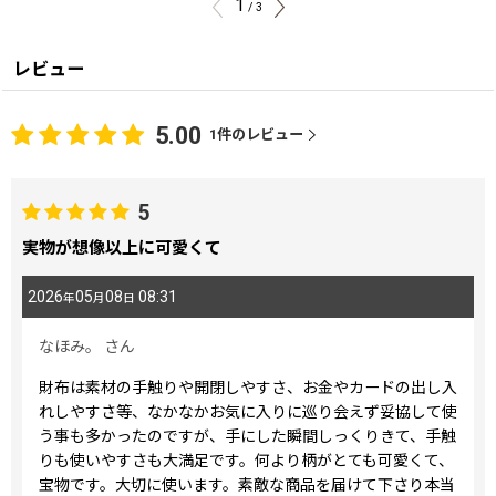
1
/
3
レビュー
5.00
1
件のレビュー
5
実物が想像以上に可愛くて
2026
05
08
08:31
年
月
日
なほみ。
さん
財布は素材の手触りや開閉しやすさ、お金やカードの出し入
れしやすさ等、なかなかお気に入りに巡り会えず妥協して使
う事も多かったのですが、手にした瞬間しっくりきて、手触
りも使いやすさも大満足です。何より柄がとても可愛くて、
宝物です。大切に使います。素敵な商品を届けて下さり本当