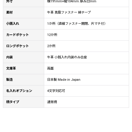
外寸
横191mm×縦104mm 厚み22mm
素材
牛革 真鍮ファスナー 綿テープ
小銭入れ
1か所（直線ファスナー開閉、片マチ付）
カードポケット
12か所
ロングポケット
2か所
内装
牛革 小銭入れ内装のみ合皮
文庫革
両面
製造
日本製 Made in Japan
名入れオプション
4文字対応可
柄タイプ
通常柄