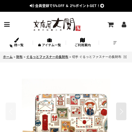
会員登録で
5%OFF
＆
2％
ポイントGET！
柄一覧
アイテム一覧
ご利用案内
ホーム
>
財布
>
ぐるっとファスナーの長財布
>
切手 ぐるっとファスナーの長財布［t］