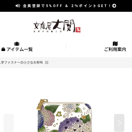
会員登録で
5%OFF
＆
2％
ポイントGET！
アイテム一覧
ご利用案内
 L字ファスナーの小さなお財布［t］