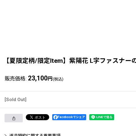
【夏限定柄/限定Item】紫陽花 L字ファスナー
23,100
販売価格
:
円
(税込)
[Sold Out]
Facebookでシェア
返品特約に関する重要事項