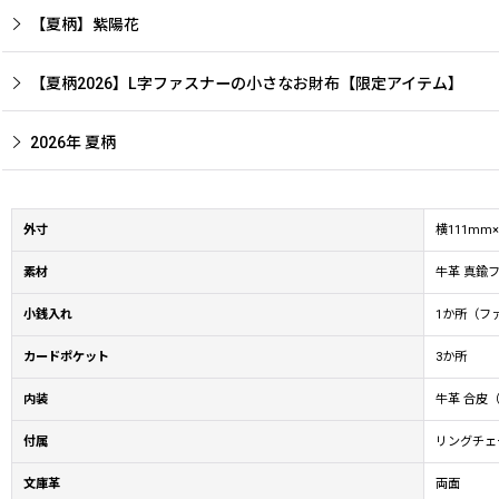
【夏柄】紫陽花
【夏柄2026】L字ファスナーの小さなお財布【限定アイテム】
2026年 夏柄
外寸
横111mm
素材
牛革 真鍮
小銭入れ
1か所（フ
カードポケット
3か所
内装
牛革 合皮
付属
リングチェ
文庫革
両面