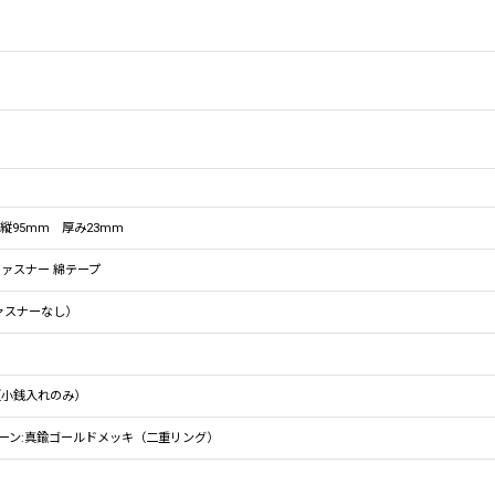
×縦95mm 厚み23mm
ファスナー 綿テープ
ァスナーなし）
（小銭入れのみ）
ーン:真鍮ゴールドメッキ（二重リング）