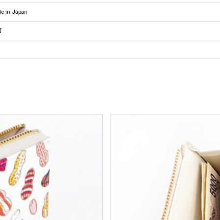
 in Japan
可