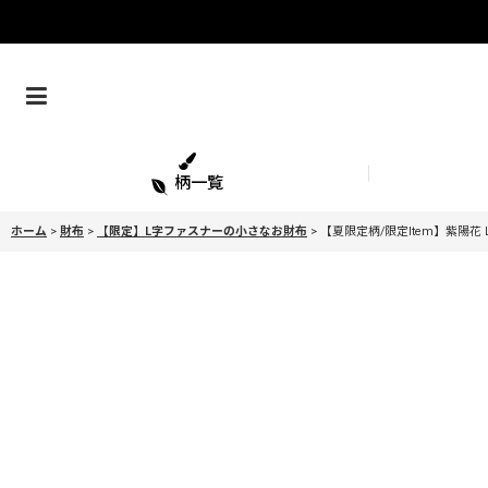
柄一覧
ホーム
>
財布
>
【限定】L字ファスナーの小さなお財布
>
【夏限定柄/限定Item】紫陽花