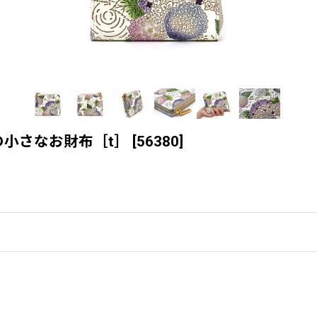
の小さなお財布［t］
[
56380
]