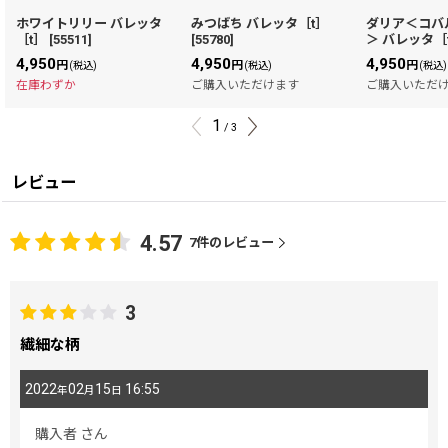
ホワイトリリー バレッタ
みつばち バレッタ［t］
ダリア＜コバ
［t］
[
55511
]
[
55780
]
＞ バレッタ［
4,950
4,950
4,950
円
円
円
(税込)
(税込)
(税込)
在庫わずか
ご購入いただけます
ご購入いただ
1
/
3
レビュー
4.57
7
件のレビュー
3
繊細な柄
2022
02
15
16:55
年
月
日
購入者
さん