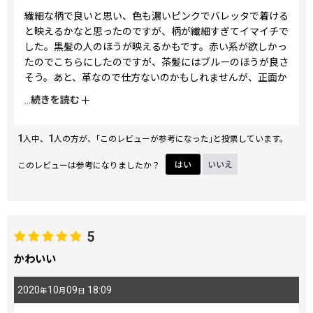
繊細な柄で良いと思い、色も濃いピンクでバレッタで着ける
と映えるかなと思ったのですが、柄が繊細すぎてイマイチで
した。黒髪の人のほうが映えるかもです。赤い系が欲しかっ
たのでこちらにしたのですが、茶髪にはブルーのほうが良さ
そう。あと、革なので仕方ないのかもしれませんが、正面か
らパッと見ても分かるほどイビツな形になっていました。
...
続きを読む
返品交換もめんどうだし、着けてしまえばマジマジ見られる
こともなく分からないのでそのまま使いますが、少々値段も
1
1
するものなので、しっかり検品したものを送ってほしいと思
人中、
人の方が、｢このレビューが参考になった｣と投票しています。
いました。
このレビューは参考になりましたか？
はい
いいえ
5
かわいい
2020
10
09
18:09
年
月
日