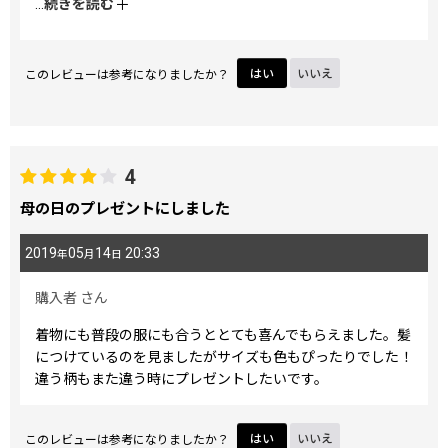
...
続きを読む
シンプルなカジュアルな服にも、私は合うと思いました。こ
れ1つつけるだけで、髪型がとても上品に仕上がりました。
いろんなヘアアレンジ、浴衣や、カジュアル、キレイ目、ど
このレビューは参考になりましたか？
はい
いいえ
んなのに、どんな風に合うのか、もっとたくさん情報が欲し
いです。黒髪、茶髪でも、映える柄なのか、ネットでしか見
れないので、他柄も検討しています。
4
母の日のプレゼントにしました
2019
05
14
20:33
年
月
日
購入者
さん
着物にも普段の服にも合うととても喜んでもらえました。髪
につけているのを見ましたがサイズも色もぴったりでした！
違う柄もまた違う時にプレゼントしたいです。
このレビューは参考になりましたか？
はい
いいえ