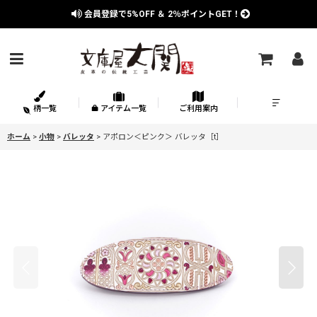
会員登録で
5%OFF
＆
2％
ポイントGET！
柄一覧
アイテム一覧
ご利用案内
ホーム
>
小物
>
バレッタ
>
アポロン＜ピンク＞ バレッタ［t］