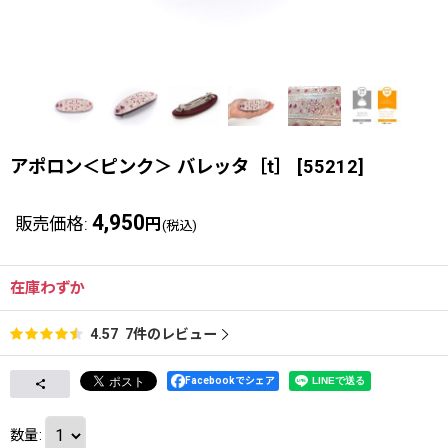
アポロン＜ピンク＞ バレッタ［t］
[
55212
]
4,950
販売価格
:
円
(税込)
在庫わずか
7
件のレビュー
4.57
Facebookでシェア
数量
: