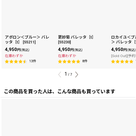
アポロン＜ブルー＞ バレ
更紗菊 バレッタ［t］
ロカイユ＜ブ
ッタ［t］
[
55211
]
[
55230
]
＞ バレッタ［
4,950
4,950
4,950
円
円
円
(税込)
(税込)
(税込)
在庫わずか
在庫わずか
[Sold Out][予
13
件
8
件
1
/
7
この商品を買った人は、こんな商品も買っています