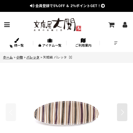
会員登録で
5%OFF
＆
2％
ポイントGET！
柄一覧
アイテム一覧
ご利用案内
ホーム
>
小物
>
バレッタ
>
矢鱈縞 バレッタ［t］