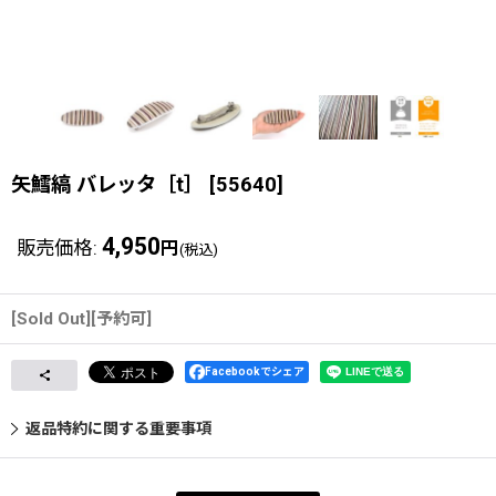
矢鱈縞 バレッタ［t］
[
55640
]
4,950
販売価格
:
円
(税込)
[Sold Out][予約可]
Facebookでシェア
返品特約に関する重要事項