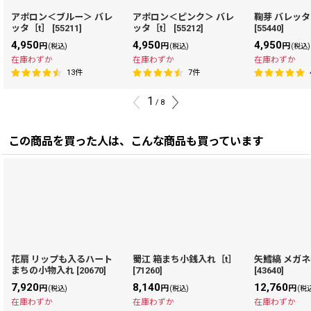
アポロン＜ブルー＞ バレ
アポロン＜ピンク＞ バレ
鞠芽 バレッタ
ッタ［t］
[
55211
]
ッタ［t］
[
55212
]
[
55440
]
4,950
4,950
4,950
円
円
円
(税込)
(税込)
(税込)
在庫わずか
在庫わずか
在庫わずか
13
件
7
件
1
/
8
この商品を買った人は、こんな商品も買っています
花扇 リップも入るハート
蜀江 箱まち小銭入れ［t］
矢鱈縞 メガネ
まちの小物入れ
[
20670
]
[
71260
]
[
43640
]
7,920
8,140
12,760
円
円
円
(税込)
(税込)
(税
在庫わずか
在庫わずか
在庫わずか