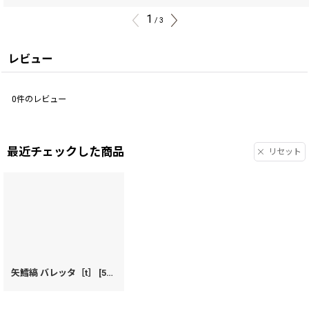
1
/
3
レビュー
0
件のレビュー
最近チェックした商品
リセット
矢鱈縞 バレッタ［t］
[
55640
]