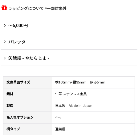
ラッピングについて *一部対象外
〜5,000円
バレッタ
矢鱈縞 - やたらじま -
文庫革面サイズ
横100mm×縦35mm 厚み5mm
素材
牛革 ステンレス金具
製造
日本製 Made in Japan
名入れオプション
不可
柄タイプ
通常柄